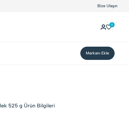
şuyor!
Kolay Boykot'u kullandınız mı?.
Bize Ulaşın
Hemen dene!
0
Markanı Ekle
ek 525 g Ürün Bilgileri