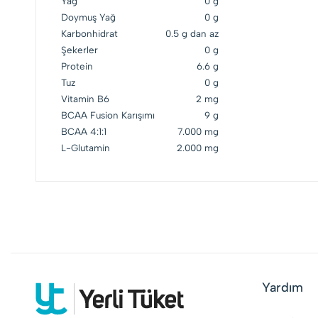
Yağ
0 g
Doymuş Yağ
0 g
Karbonhidrat
0.5 g dan az
Şekerler
0 g
Protein
6.6 g
Tuz
0 g
Vitamin B6
2 mg
BCAA Fusion Karışımı
9 g
BCAA 4:1:1
7.000 mg
L-Glutamin
2.000 mg
Yardım