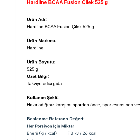
Hardline BCAA Fusion Çilek 525 g
Ürün Adı:
Hardline BCAA Fusion Çilek 525 g
Ürün Markası:
Hardline
Ürün Boyutu:
525 g
Özet Bilgi:
Takviye edici gıda.
Kullanım Şekli:
Hazırladığınız karışımı spordan önce, spor esnasında vey
Beslenme Referans Değeri
:
Her Porsiyon İçin Miktar
Enerji (kj / kcal)
113 kJ / 26 kcal