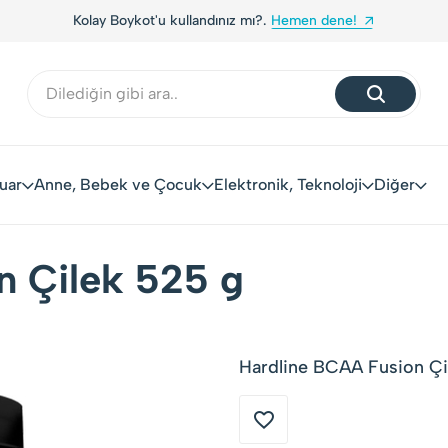
emen dene!
Yerli Tüketiciler, Yerli Markalarla Bulu
uar
Anne, Bebek ve Çocuk
Elektronik, Teknoloji
Diğer
n Çilek 525 g
Hardline BCAA Fusion Çil