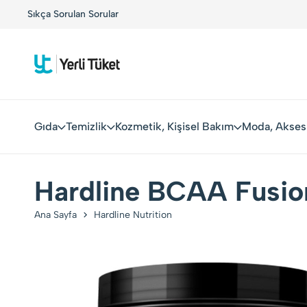
Markalarla Buluşuyor!
Sıkça Sorulan Sorular
Kolay Boykot'u kullandınız mı?.
H
Gıda
Temizlik
Kozmetik, Kişisel Bakım
Moda, Akses
Hardline BCAA Fusio
Ana Sayfa
Hardline Nutrition