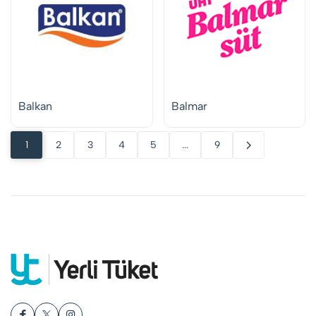
Balkan
Balmar
1
2
3
4
5
...
9