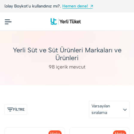
ı?.
Hemen dene!
Yerli Tüketiciler, Yerli Markala
Yerli Süt ve Süt Ürünleri Markaları ve
Ürünleri
98 içerik mevcut
Varsayılan
FİLTRE
sıralama
Marka
Marka