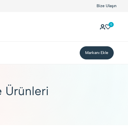
Kolay Boykot'u kullandınız mı?.
Hemen dene!
Bize Ulaşın
0
Markanı Ekle
e Ürünleri