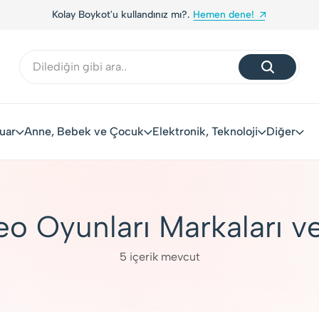
dene!
Yerli Tüketiciler, Yerli Markalarla Buluşuyor!
uar
Anne, Bebek ve Çocuk
Elektronik, Teknoloji
Diğer
eo Oyunları Markaları v
5 içerik mevcut