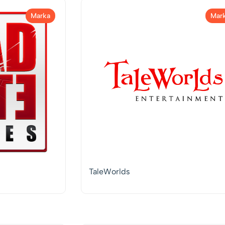
Marka
Mar
TaleWorlds