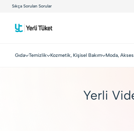
arla Buluşuyor!
Sıkça Sorulan Sorular
Kolay Boykot'u kullandınız mı?.
Hemen 
Gıda
Temizlik
Kozmetik, Kişisel Bakım
Moda, Akses
Yerli Vid