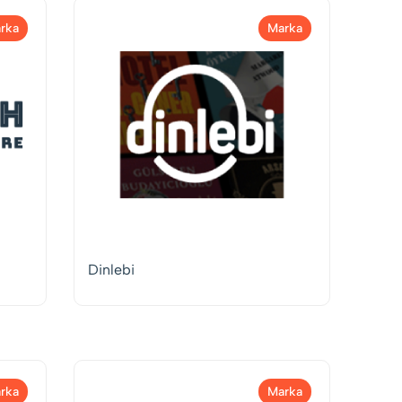
rka
Marka
Dinlebi
rka
Marka