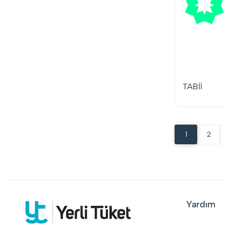
TABİİ
1
2
Yardım