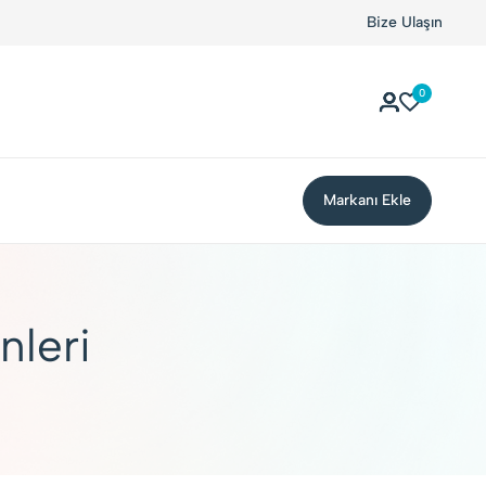
Kolay Boykot'u kullandınız mı?.
Hemen dene!
Bize Ulaşın
0
Markanı Ekle
nleri