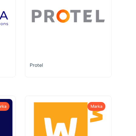
Protel
rka
Marka