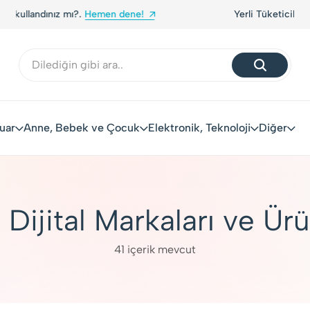
Yerli Tüketiciler, Yerli Markalarla Buluşuyor!
uar
Anne, Bebek ve Çocuk
Elektronik, Teknoloji
Diğer
i Dijital Markaları ve Ürü
41 içerik mevcut