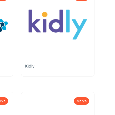
Kidly
rka
Marka