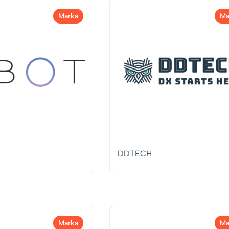
Marka
Ma
DDTECH
Marka
Ma