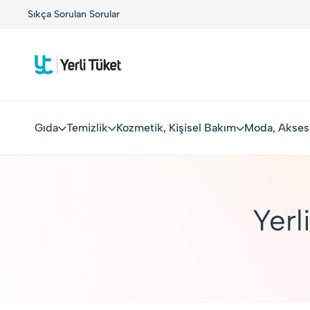
r!
Sıkça Sorulan Sorular
Kolay Boykot'u kullandınız mı?.
Hemen dene!
Gıda
Temizlik
Kozmetik, Kişisel Bakım
Moda, Akses
Yerl