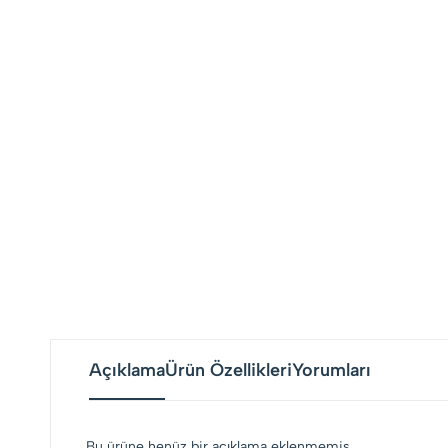
Açıklama
Ürün Özellikleri
Yorumları
Bu ürüne henüz bir açıklama eklenmemiş.