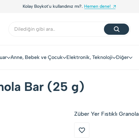
Kolay Boykot'u kullandınız mı?.
Hemen dene!
uar
Anne, Bebek ve Çocuk
Elektronik, Teknoloji
Diğer
anola Bar (25 g)
Züber Yer Fıstıklı Granola