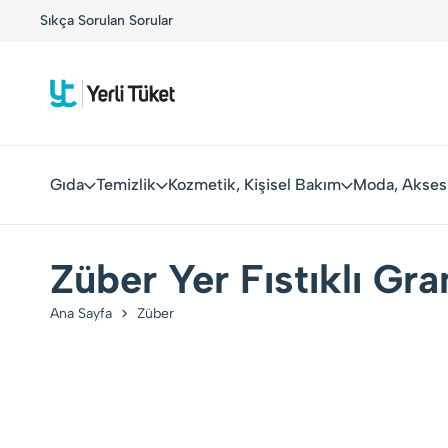
!
Sıkça Sorulan Sorular
Yerli Tüketiciler, Yerli Markalarla Buluşuyor!
Gıda
Temizlik
Kozmetik, Kişisel Bakım
Moda, Akses
Züber Yer Fıstıklı Gr
Ana Sayfa
Züber