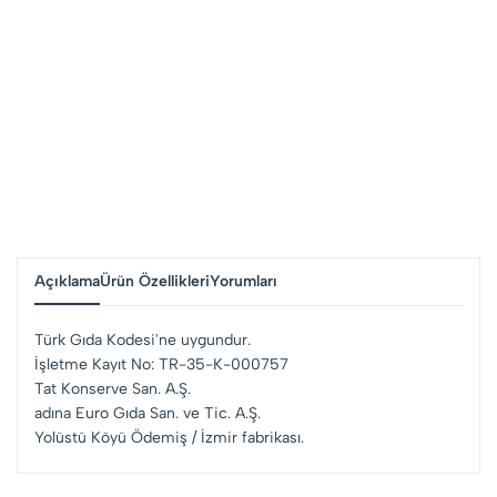
Açıklama
Ürün Özellikleri
Yorumları
Türk Gıda Kodesi'ne uygundur.
İşletme Kayıt No: TR-35-K-000757
Tat Konserve San. A.Ş.
adına Euro Gıda San. ve Tic. A.Ş.
Yolüstü Köyü Ödemiş / İzmir fabrikası.