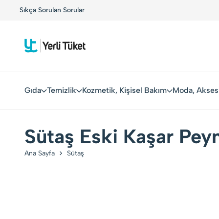
!
Sıkça Sorulan Sorular
Yerli Tüketiciler, Yerli Markalarla Buluşuyor!
Gıda
Temizlik
Kozmetik, Kişisel Bakım
Moda, Akses
Sütaş Eski Kaşar Peyn
Ana Sayfa
Sütaş