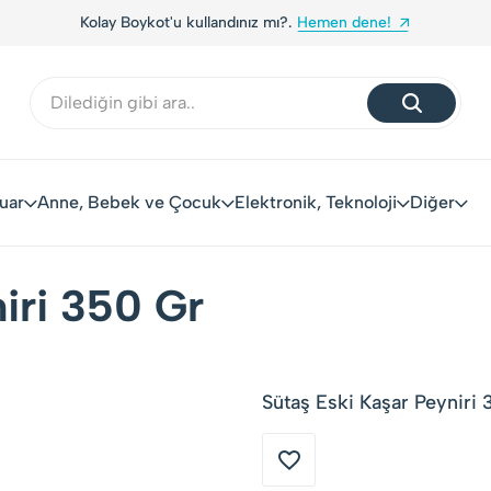
Kolay Boykot'u kullandınız mı?.
Hemen dene!
uar
Anne, Bebek ve Çocuk
Elektronik, Teknoloji
Diğer
iri 350 Gr
Sütaş Eski Kaşar Peyniri 