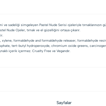
 ve sadeliği simgeleyen Pastel Nude Serisi ojeleriyle tırnaklarınızın güz
stel Nude Ojeler, tırnak ve el güzelliğini ortaya çıkarır.
ir.
ene, xylene, formaldehyde and formaldehyde releaser, formaldehyde resi
phate, tert-butyl hydroperoxyde, chromium oxide greens, carcinogen
naklı içerik içermez. Cruelty Free ve Vegandır.
Sayfalar