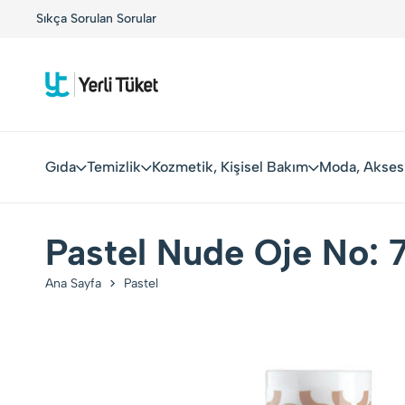
!
Sıkça Sorulan Sorular
Yerli Tüketiciler, Yerli Markalarla Buluşuyor!
Gıda
Temizlik
Kozmetik, Kişisel Bakım
Moda, Akses
Pastel Nude Oje No: 7
Ana Sayfa
Pastel