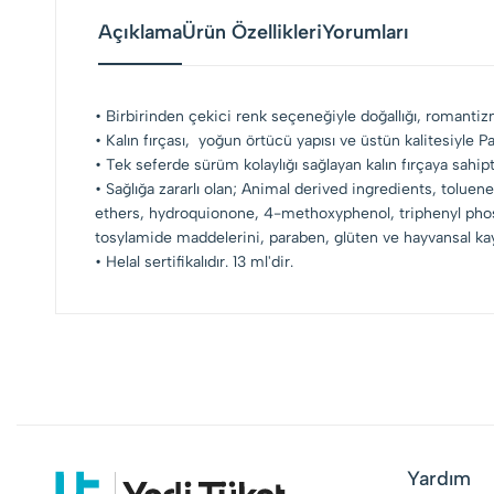
Açıklama
Ürün Özellikleri
Yorumları
• Birbirinden çekici renk seçeneğiyle doğallığı, romantizmi
• Kalın fırçası, yoğun örtücü yapısı ve üstün kalitesiyle Pa
• Tek seferde sürüm kolaylığı sağlayan kalın fırçaya sahipt
• Sağlığa zararlı olan; Animal derived ingredients, tolu
ethers, hydroquionone, 4-methoxyphenol, triphenyl phos
tosylamide maddelerini, paraben, glüten ve hayvansal kay
• Helal sertifikalıdır. 13 ml'dir.
Yardım