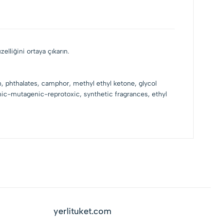
elliğini ortaya çıkarın.
n, phthalates, camphor, methyl ethyl ketone, glycol
ic-mutagenic-reprotoxic, synthetic fragrances, ethyl
yerlituket.com