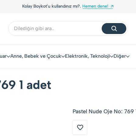
Kolay Boykot'u kullandınız mı?.
Hemen dene!
uar
Anne, Bebek ve Çocuk
Elektronik, Teknoloji
Diğer
69 1 adet
Pastel Nude Oje No: 769 1