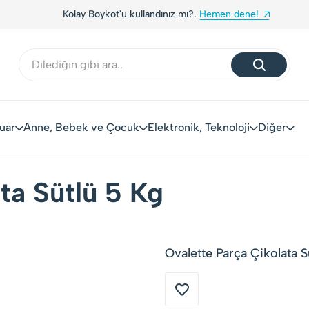
Kolay Boykot'u kullandınız mı?.
Hemen dene!
uar
Anne, Bebek ve Çocuk
Elektronik, Teknoloji
Diğer
ta Sütlü 5 Kg
Ovalette Parça Çikolata Sü