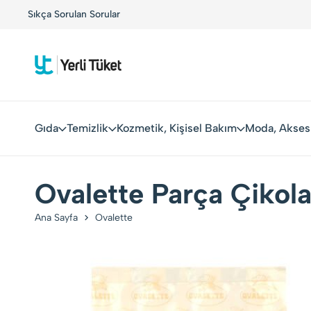
!
Sıkça Sorulan Sorular
Yerli Tüketiciler, Yerli Markalarla Buluşuyor!
Gıda
Temizlik
Kozmetik, Kişisel Bakım
Moda, Akses
Ovalette Parça Çikola
Ana Sayfa
Ovalette