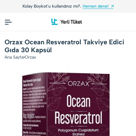
Kolay Boykot'u kullandınız mı?.
Hemen dene!
Y
Orzax Ocean Resveratrol Takviye Edici
Gıda 30 Kapsül
Ana Sayfa
Orzax