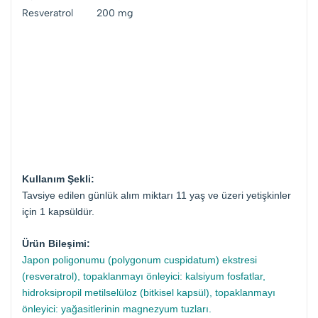
Resveratrol
200 mg
Kullanım Şekli:
Tavsiye edilen günlük alım miktarı 11 yaş ve üzeri yetişkinler
için 1 kapsüldür.
Ürün Bileşimi:
Japon poligonumu (polygonum cuspidatum) ekstresi
(resveratrol), topaklanmayı önleyici: kalsiyum fosfatlar,
hidroksipropil metilselüloz (bitkisel kapsül), topaklanmayı
önleyici: yağasitlerinin magnezyum tuzları.