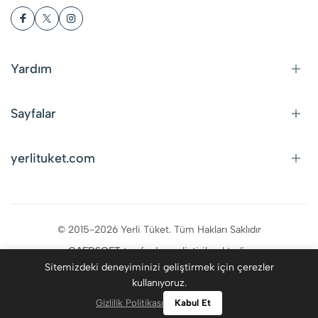
Yardım
Sayfalar
yerlituket.com
© 2015-2026 Yerli Tüket. Tüm Hakları Saklıdır
CAFDSOFT
tarafından geliştirilmektedir.
Sitemizdeki deneyiminizi geliştirmek için çerezler
kullanıyoruz.
0
Gizlilik Politikası
Kabul Et
Kategoriler
Giriş Yap
Favoriler
Ara