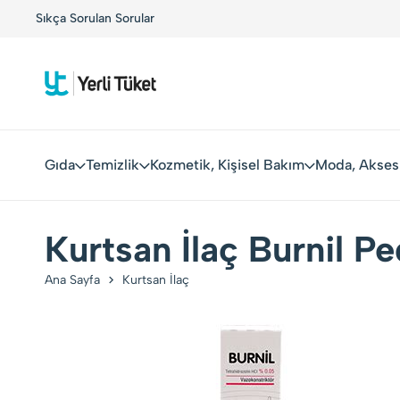
!
Sıkça Sorulan Sorular
Yerli Tüketiciler, Yerli Markalarla Buluşuyor!
Gıda
Temizlik
Kozmetik, Kişisel Bakım
Moda, Akses
Kurtsan İlaç Burnil P
Ana Sayfa
Kurtsan İlaç