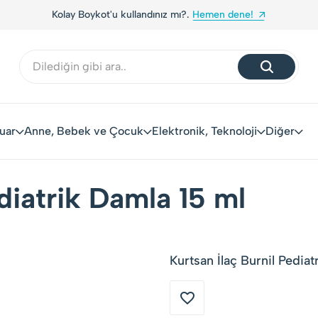
Kolay Boykot'u kullandınız mı?.
Hemen dene!
uar
Anne, Bebek ve Çocuk
Elektronik, Teknoloji
Diğer
ediatrik Damla 15 ml
Kurtsan İlaç Burnil Pediat