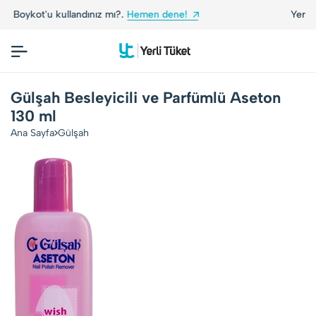
ınız mı?.
Hemen dene!
Yerli Tüketiciler, Yerli M
Gülşah Besleyicili ve Parfümlü Aseton
130 ml
Ana Sayfa
Gülşah