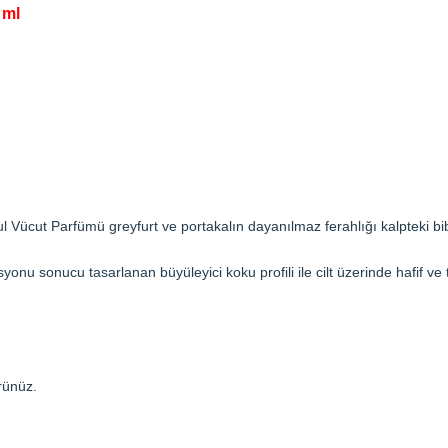
 ml
 Vücut Parfümü greyfurt ve portakalın dayanılmaz ferahlığı kalpteki bib
nu sonucu tasarlanan büyüleyici koku profili ile cilt üzerinde hafif ve t
rünüz.