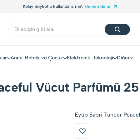
Kolay Boykot'u kullandınız mı?.
Hemen dene!
uar
Anne, Bebek ve Çocuk
Elektronik, Teknoloji
Diğer
aceful Vücut Parfümü 2
Eyüp Sabri Tuncer Peacef