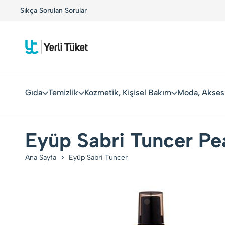
!
Sıkça Sorulan Sorular
Yerli Tüketiciler, Yerli Markalarla Buluşuyor!
Gıda
Temizlik
Kozmetik, Kişisel Bakım
Moda, Akses
Eyüp Sabri Tuncer Pe
Ana Sayfa
Eyüp Sabri Tuncer