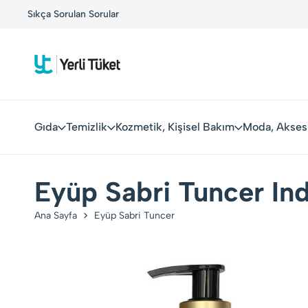
 Tüketiciler, Yerli Markalarla Buluşuyor!
Sıkça Sorulan Sorular
Kolay Boykot'u
Gıda
Temizlik
Kozmetik, Kişisel Bakım
Moda, Akses
Eyüp Sabri Tuncer In
Ana Sayfa
Eyüp Sabri Tuncer