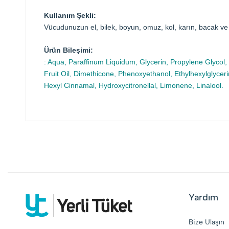
Kullanım Şekli:
Vücudunuzun el, bilek, boyun, omuz, kol, karın, bacak ve
Ürün Bileşimi:
: Aqua, Paraffinum Liquidum, Glycerin, Propylene Glycol,
Fruit Oil, Dimethicone, Phenoxyethanol, Ethylhexylglycer
Hexyl Cinnamal, Hydroxycitronellal, Limonene, Linalool.
Yardım
Bize Ulaşın