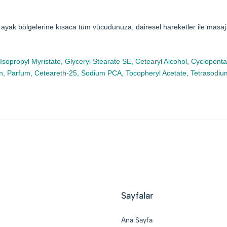
 ayak bölgelerine kısaca tüm vücudunuza, dairesel hareketler ile masaj
 Isopropyl Myristate, Glyceryl Stearate SE, Cetearyl Alcohol, Cyclopen
in, Parfum, Ceteareth-25, Sodium PCA, Tocopheryl Acetate, Tetrasodium
Sayfalar
Ana Sayfa