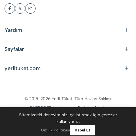
Yardım
Sayfalar
yerlituket.com
© 2015-2026 Yerli Tüket. Tüm Hakları Saklıdır
CAFDSOFT
tarafından geliştirilmektedir.
Sitemizdeki deneyiminizi geliştirmek için çerezler
kullanıyoruz.
0
Gizlilik Politikası
Kabul Et
Kategoriler
Giriş Yap
Favoriler
Ara