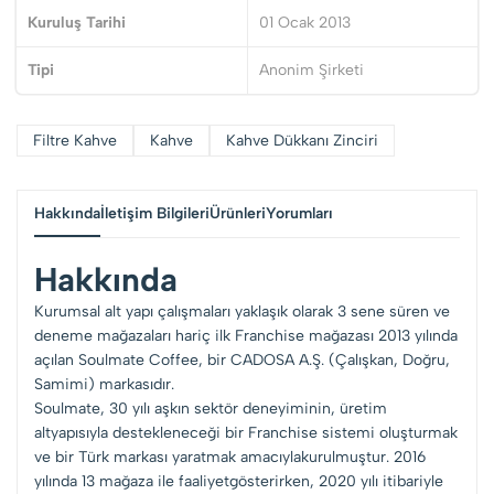
Kuruluş Tarihi
01 Ocak 2013
Tipi
Anonim Şirketi
Filtre Kahve
Kahve
Kahve Dükkanı Zinciri
Hakkında
İletişim Bilgileri
Ürünleri
Yorumları
Hakkında
Kurumsal alt yapı çalışmaları yaklaşık olarak 3 sene süren ve
deneme mağazaları hariç ilk Franchise mağazası 2013 yılında
açılan Soulmate Coffee, bir CADOSA A.Ş. (Çalışkan, Doğru,
Samimi) markasıdır.
Soulmate, 30 yılı aşkın sektör deneyiminin, üretim
altyapısıyla destekleneceği bir Franchise sistemi oluşturmak
ve bir Türk markası yaratmak amacıylakurulmuştur. 2016
yılında 13 mağaza ile faaliyetgösterirken, 2020 yılı itibariyle