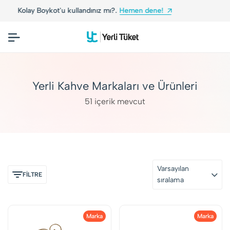
 mı?.
Hemen dene!
Yerli Tüketiciler, Yerli Marka
Yerli Kahve Markaları ve Ürünleri
51 içerik mevcut
Varsayılan
FİLTRE
sıralama
Marka
Marka