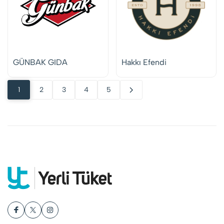
GÜNBAK GIDA
Hakkı Efendi
1
2
3
4
5