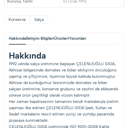
Kuruluş Tarihi
01 Ocak 1992
Konserve
Salça
Hakkında
İletişim Bilgileri
Ürünleri
Yorumları
Hakkında
1992 yılında salça üretimine başlayan ÇELENLİOĞLU GIDA,
Akhisar bölgesinde domates ve biber ekilişinin öncülüğünü
yapmış ve çiftçimize, ilçemize büyük katkıda bulunmuştur.
Akhisar da kurduğumuz tesisimizde domates ve biber
salçası üretimine, konserve grubunu ve zeytini de ekleyerek
yöreye ürün çeşitliliği olarak vizyon katmıştır.
Her zaman kapatisesinin tamamını kendi markalarıyla üretim
yapmayı ilke edinen ÇELENLİOĞLU GIDA İpek, Sultan ve
Sedef markalarını tescil ettiren yuriçi ve yurtdışı pazarında
piyasaya sunmaktadır.
ÇELENLİOĞLU GIDA üretiminde ISO 9001-2008 Kalite