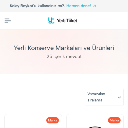
 mı?.
Hemen dene!
Yerli Tüketiciler, Yerli Marka
Yerli Konserve Markaları ve Ürünleri
25 içerik mevcut
Varsayılan
sıralama
Marka
Marka