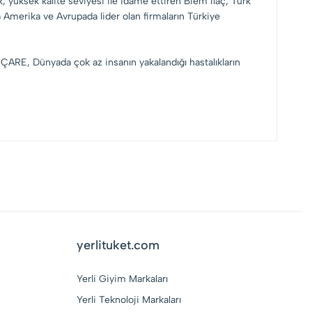
 yüksek kalite seviyesi ile idame ettiren Biem İlaç; Türk
da Amerika ve Avrupada lider olan firmaların Türkiye
K ÇARE, Dünyada çok az insanın yakalandığı hastalıkların
yerlituket.com
Yerli Giyim Markaları
Yerli Teknoloji Markaları