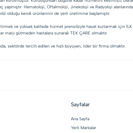
dan kurulmuştur. Kuruluşundan bugüne kadar hizmetini kesintisiz olarak,
ngıç yapmıştır. Hematoloji, Oftalmoloji, Jinekoloji ve Radyoloji alanların
hibi olduğu kendi ürünlerinin de yerli üretimine başlamıştır.
ileştirmek ve yüksek kalitede hizmet prensibiyle hayat kurtarmak için İL
sek kar marjı gütmeden hastalara sunarak TEK ÇARE olmaktır.
ında, sektörde tercih edilen ve hızlı büyüyen, lider bir firma olmaktır.
Sayfalar
Ana Sayfa
Yerli Markalar