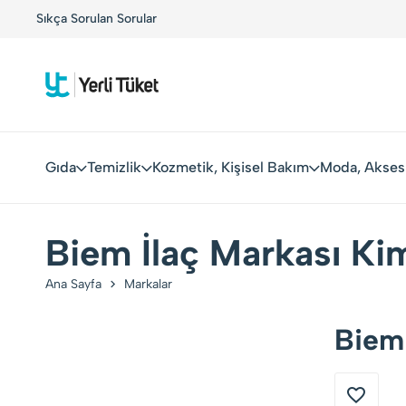
!
Sıkça Sorulan Sorular
Yerli Tüketiciler, Yerli Markalarla Buluşuyor!
Gıda
Temizlik
Kozmetik, Kişisel Bakım
Moda, Akses
Biem İlaç Markası Kim
Ana Sayfa
Markalar
Biem 