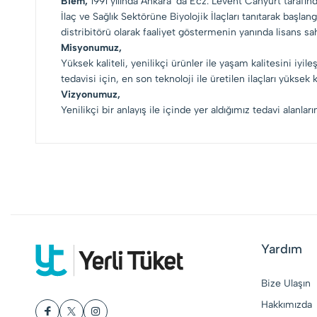
Biem,
1991 yılında Ankara` da Ecz. Levent Canyurt tarafın
İlaç ve Sağlık Sektörüne Biyolojik İlaçları tanıtarak başla
distribitörü olarak faaliyet göstermenin yanında lisans sa
Misyonumuz,
Yüksek kaliteli, yenilikçi ürünler ile yaşam kalitesini iy
tedavisi için, en son teknoloji ile üretilen ilaçları yük
Vizyonumuz,
Yenilikçi bir anlayış ile içinde yer aldığımız tedavi alanlar
Yardım
Bize Ulaşın
Hakkımızda