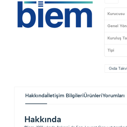
Kurucusu
Genel Yön
Kuruluş Ta
Tipi
Gıda Takv
Hakkında
İletişim Bilgileri
Ürünleri
Yorumları
Hakkında