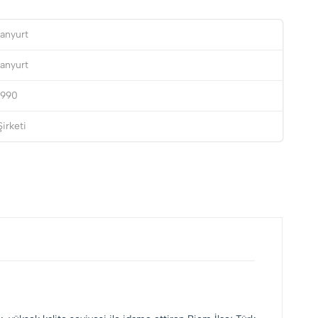
anyurt
anyurt
1990
irketi