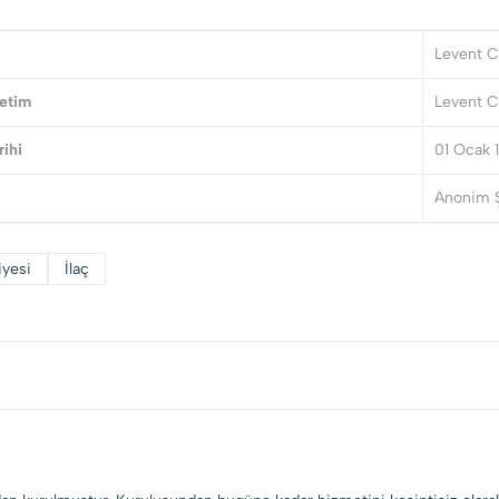
Levent C
etim
Levent C
rihi
01 Ocak 
Anonim Ş
iyesi
İlaç