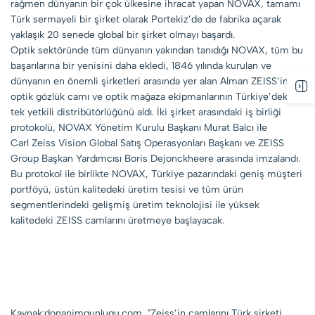
rağmen dünyanın bir çok ülkesine ihracat yapan NOVAX, tamamı
Türk sermayeli bir şirket olarak Portekiz’de de fabrika açarak
yaklaşık 20 senede global bir şirket olmayı başardı.
Optik sektöründe tüm dünyanın yakından tanıdığı NOVAX, tüm bu
başarılarına bir yenisini daha ekledi, 1846 yılında kurulan ve
dünyanın en önemli şirketleri arasında yer alan Alman ZEISS’in,
optik gözlük camı ve optik mağaza ekipmanlarının Türkiye’deki
tek yetkili distribütörlüğünü aldı. İki şirket arasındaki iş birliği
protokolü, NOVAX Yönetim Kurulu Başkanı Murat Balcı ile
Carl Zeiss
Vision Global Satış Operasyonları Başkanı ve ZEISS
Group Başkan Yardımcısı Boris Dejonckheere arasında imzalandı.
Bu protokol ile birlikte NOVAX, Türkiye pazarındaki geniş müşteri
portföyü, üstün kalitedeki üretim tesisi ve tüm ürün
segmentlerindeki gelişmiş üretim teknolojisi ile yüksek
kalitedeki ZEISS camlarını üretmeye başlayacak.
Kaynak:donanimgunlugu.com, "Zeiss’in camlarını Türk şirketi