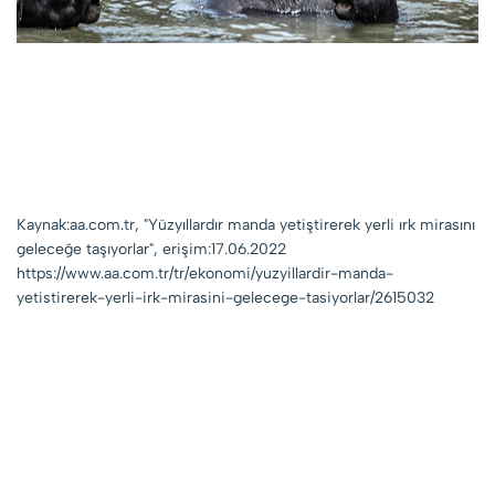
Kaynak:aa.com.tr, "Yüzyıllardır manda yetiştirerek yerli ırk mirasını
geleceğe taşıyorlar", erişim:17.06.2022
https://www.aa.com.tr/tr/ekonomi/yuzyillardir-manda-
yetistirerek-yerli-irk-mirasini-gelecege-tasiyorlar/2615032