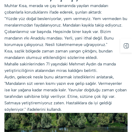
Muhtar Kısa, merada ve çay kenarında yayılan mandaları
çobanlarla koruduklarını ifade ederek, şunları aktardı:
"Yüzde yüz doğal besleniyorlar, yem vermeyiz. Yem vermeden bu
meralarımızdan faydalanıyoruz. Mandaları kayıkla takip ediyoruz.
Çobanlarımız var başında. Hepsinde birer kayık var. Bizim
mandanın ırkı Anadolu mandası. Yerli, yani ithal değil. Bunu
korumaya çalışıyoruz. Nesli tüketmemeye uğraşıyoruz."
Kısa, sazlık bölgede zaman zaman yangın çıktığını, bundan
mandaların olumsuz etkilendiğini sözlerine ekledi.
Mahalle sakinlerinden 71 yaşındaki Mehmet Aydın da manda
yetiştiriciliğinin atalarından miras kaldığını belirtti.
Aydın, gelecek nesle bunu aktarmak istediklerini anlatarak,
"Mandaların süt veren kısmı yazın eve gelip sağılır. Vermeyenler
ise kar yağana kadar merada kalır. Yavrular doğduğu zaman çoban
tarafından sahibine bilgi veriliyor. Etine, sütüne çok ilgi var.
Satmaya yetiştiremiyoruz zaten. Hastalıklara da iyi geldiği
söyleniyor." ifadelerini kullandı.