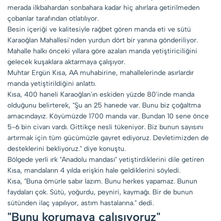
merada ilkbahardan sonbahara kadar hiç ahırlara getirilmeden
çobanlar tarafından otlatılıyor.
Besin içeriği ve kalitesiyle rağbet gören manda eti ve sütü
Karaoğlan Mahallesi'nden yurdun dört bir yanına gönderiliyor.
Mahalle halkı önceki yıllara göre azalan manda yetiştiriciliğini
gelecek kuşaklara aktarmaya çalışıyor.
Muhtar Ergün Kısa, AA muhabirine, mahallelerinde asırlardır
manda yetiştirildiğini anlattı.
Kısa, 400 haneli Karaoğlan'ın eskiden yüzde 80'inde manda
olduğunu belirterek, "Şu an 25 hanede var. Bunu biz çoğaltma
amacındayız. Köyümüzde 1700 manda var. Bundan 10 sene önce
5-6 bin civarı vardı. Gittikçe nesli tükeniyor. Biz bunun sayısını
artırmak için tüm gücümüzle gayret ediyoruz. Devletimizden de
desteklerini bekliyoruz." diye konuştu.
Bölgede yerli ırk "Anadolu mandası" yetiştirdiklerini dile getiren
Kısa, mandaların 4 yılda erişkin hale geldiklerini söyledi.
Kısa, "Buna ömürle sabır lazım. Bunu herkes yapamaz. Bunun
faydaları çok. Sütü, yoğurdu, peyniri, kaymağı. Bir de bunun
sütünden ilaç yapılıyor, astım hastalarına." dedi.
"Bunu korumaya çalışıyoruz"