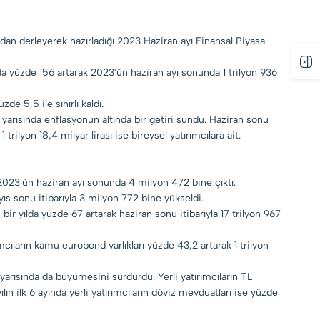
n derleyerek hazırladığı 2023 Haziran ayı Finansal Piyasa
yılda yüzde 156 artarak 2023'ün haziran ayı sonunda 1 trilyon 936
zde 5,5 ile sınırlı kaldı.
ilk yarısında enflasyonun altında bir getiri sundu. Haziran sonu
1 trilyon 18,4 milyar lirası ise bireysel yatırımcılara ait.
 2023'ün haziran ayı sonunda 4 milyon 472 bine çıktı.
ıs sonu itibarıyla 3 milyon 772 bine yükseldi.
ı, bir yılda yüzde 67 artarak haziran sonu itibarıyla 17 trilyon 967
ımcıların kamu eurobond varlıkları yüzde 43,2 artarak 1 trilyon
 yarısında da büyümesini sürdürdü. Yerli yatırımcıların TL
ın ilk 6 ayında yerli yatırımcıların döviz mevduatları ise yüzde