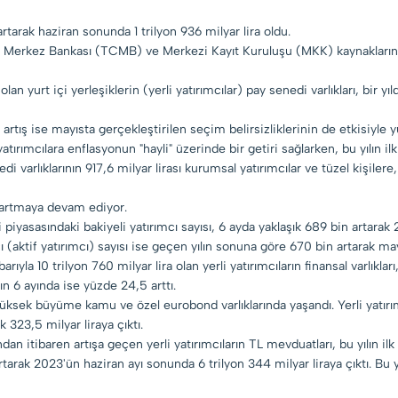
 artarak haziran sonunda 1 trilyon 936 milyar lira oldu.
t Merkez Bankası (TCMB) ve Merkezi Kayıt Kuruluşu (MKK) kaynaklarında
lan yurt içi yerleşiklerin (yerli yatırımcılar) pay senedi varlıkları, bir 
i artış ise mayısta gerçekleştirilen seçim belirsizliklerinin de etkisiyle yü
 yatırımcılara enflasyonun "hayli" üzerinde bir getiri sağlarken, bu yılın 
edi varlıklarının 917,6 milyar lirası kurumsal yatırımcılar ve tüzel kişilere, 
ı artmaya devam ediyor.
iyasasındaki bakiyeli yatırımcı sayısı, 6 ayda yaklaşık 689 bin artarak
(aktif yatırımcı) sayısı ise geçen yılın sonuna göre 670 bin artarak may
arıyla 10 trilyon 760 milyar lira olan yerli yatırımcıların finansal varlıklar
ılın 6 ayında ise yüzde 24,5 arttı.
 en yüksek büyüme kamu ve özel eurobond varlıklarında yaşandı. Yerli yatır
 323,5 milyar liraya çıktı.
n itibaren artışa geçen yerli yatırımcıların TL mevduatları, bu yılın ilk
arak 2023'ün haziran ayı sonunda 6 trilyon 344 milyar liraya çıktı. Bu yıl