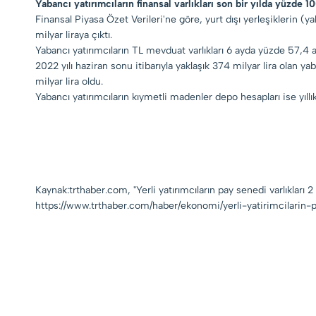
Yabancı yatırımcıların finansal varlıkları son bir yılda yüzde 10
Finansal Piyasa Özet Verileri'ne göre, yurt dışı yerleşiklerin (ya
milyar liraya çıktı.
Yabancı yatırımcıların TL mevduat varlıkları 6 ayda yüzde 57,4 ar
2022 yılı haziran sonu itibarıyla yaklaşık 374 milyar lira olan ya
milyar lira oldu.
Yabancı yatırımcıların kıymetli madenler depo hesapları ise yıllı
Kaynak:trthaber.com, "Yerli yatırımcıların pay senedi varlıkları 2 
https://www.trthaber.com/haber/ekonomi/yerli-yatirimcilarin-p