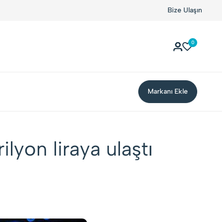
Kolay Boykot'u kullandınız mı?.
Hemen dene!
Bize Ulaşın
0
Markanı Ekle
rilyon liraya ulaştı