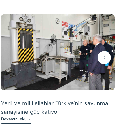
Tü
ek
Yerli ve milli silahlar Türkiye'nin savunma
iş
sanayisine güç katıyor
De
Devamını oku