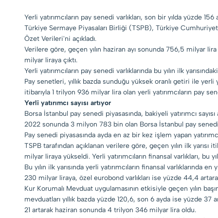
Yerli yatırımcıların pay senedi varlıkları, son bir yılda yüzde 156
Türkiye Sermaye Piyasaları Birliği (TSPB), Türkiye Cumhuriye
Özet Verileri'ni açıkladı.
Verilere göre, geçen yılın haziran ayı sonunda 756,5 milyar lira o
milyar liraya çıktı.
Yerli yatırımcıların pay senedi varlıklarında bu yılın ilk yarısındak
Pay senetleri, yıllık bazda sunduğu yüksek oranlı getiri ile yerli
itibarıyla 1 trilyon 936 milyar lira olan yerli yatırımcıların pay sen
Yerli yatırımcı sayısı artıyor
Borsa İstanbul pay senedi piyasasında, bakiyeli yatırımcı sayıs
2022 sonunda 3 milyon 783 bin olan Borsa İstanbul pay senedi p
Pay senedi piyasasında ayda en az bir kez işlem yapan yatırımcı 
TSPB tarafından açıklanan verilere göre, geçen yılın ilk yarısı itib
milyar liraya yükseldi. Yerli yatırımcıların finansal varlıkları, bu y
Bu yılın ilk yarısında yerli yatırımcıların finansal varlıklarında
230 milyar liraya, özel eurobond varlıkları ise yüzde 44,4 artarak
Kur Korumalı Mevduat uygulamasının etkisiyle geçen yılın başında
mevduatları yıllık bazda yüzde 120,6, son 6 ayda ise yüzde 37 art
21 artarak haziran sonunda 4 trilyon 346 milyar lira oldu.