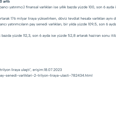
0 arttı
bancı yatırımcı) finansal varlıkları ise yıllık bazda yüzde 100, son 6 ayda 
tarak 176 milyar liraya yükselirken, döviz tevdiat hesabı varlıkları aynı
bancı yatırımcıların pay senedi varlıkları, bir yılda yüzde 109,5, son 6 ay
k bazda yüzde 112,3, son 6 ayda ise yüzde 52,8 artarak haziran sonu itibar
trilyon liraya ulaştı", erişim:18.07.2023
ay-senedi-varliklari-2-trilyon-liraya-ulasti-782434.html