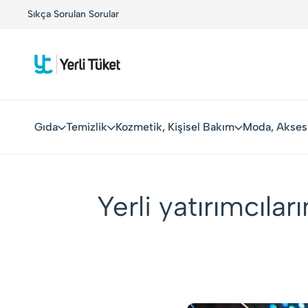
r!
Sıkça Sorulan Sorular
Kolay Boykot'u kullandınız mı?.
Hemen dene!
Gıda
Temizlik
Kozmetik, Kişisel Bakım
Moda, Akses
Yerli yatırımcıları