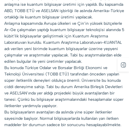
anlaşma ise kuantum bilgisayar üretimi için yapıldı. Bu kapsamda
ABD, TOBB ETÜ ve ASELSAN işbirliği ile aslında Amerika-Türkiye
ortaklığı ile kuantum bilgisayar üretimi yapılacak.
Anlaşma kapsamında Avrupa ülkeleri ve Çin’in yüksek bütçelerle
Ar-Ge çalışmaları yaptığı kuantum bilgisayar teknolojisi alanında 5
kübit’lik bilgisayarlar geliştirmek için Kuantum Araştırma
Laboratuvarı kuruldu. Kuantum Araştırma Laboratuvarı-KUANTAL
adı verilen yeni birimde kuantum bilgisayarlar üzerine yepyeni
çalışmalar ve araştırmalar yapılacak. Tabi bu araştırmalardan elde
edilen bulgular ile yeni üretimler yapılacak.
Bu konuda Türkiye Odalar ve Borsalar Birliği Ekonomi ve
Teknoloji Üniversitesi (TOBB ETÜ) tarafından önceden yapılan
süper iletkenlik deneyleri oldukça önemli. Üniversite bu konuda
ciddi deneyime sahip. Tabi bu durum Amerika Birleşik Devletleri
ve ASELSAN’ında yer aldığı projedeki büyük avantajlardan bir
tanesi. Çünkü bu bilgisayar araştırmalarındaki hesaplamalar süper
iletkenler yardımıyla yapılıyor.
Bu bilgisayarların avantajları da aslında yine süper iletkenler
sayesinde başlıyor. Normal bilgisayarlarda kullanılan yarı iletken
maddeler bir durumun sadece bir sonucunu hesaplayabilmekte.