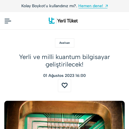
lay Boykot'u kullandınız mı?.
Hemen dene!
Yerli 
Aselsan
Yerli ve milli kuantum bilgisayar
geliştirilecek!
01 Ağustos 2023 16:00