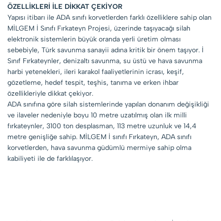
ÖZELLİKLERİ İLE DİKKAT ÇEKİYOR
Yapısı itibarı ile ADA sınıfı korvetlerden farklı özelliklere sahip olan
MİLGEM İ Sınıfı Fırkateyn Projesi, üzerinde taşıyacağı silah
elektronik sistemlerin büyük oranda yerli üretim olması
sebebiyle, Türk savunma sanayii adına kritik bir önem taşıyor. İ
Sınıf Fırkateynler, denizaltı savunma, su üstü ve hava savunma
harbi yetenekleri, ileri karakol faaliyetlerinin icrası, keşif,
gözetleme, hedef tespit, teşhis, tanıma ve erken ihbar
özellikleriyle dikkat çekiyor.
ADA sınıfına göre silah sistemlerinde yapılan donanım değişikliği
ve ilaveler nedeniyle boyu 10 metre uzatılmış olan ilk milli
fırkateynler, 3100 ton desplasman, 113 metre uzunluk ve 14,4
metre genişliğe sahip. MİLGEM İ sınıfı Fırkateyn, ADA sınıfı
korvetlerden, hava savunma güdümlü mermiye sahip olma
kabiliyeti ile de farklılaşıyor.