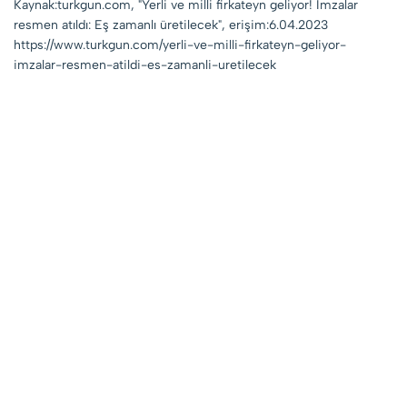
Kaynak:turkgun.com, "Yerli ve milli firkateyn geliyor! İmzalar
resmen atıldı: Eş zamanlı üretilecek", erişim:6.04.2023
https://www.turkgun.com/yerli-ve-milli-firkateyn-geliyor-
imzalar-resmen-atildi-es-zamanli-uretilecek