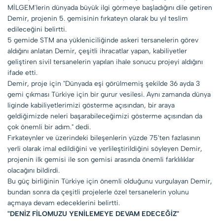
MİLGEM'lerin dünyada büyük ilgi görmeye başladığını dile getiren
Demir, projenin 5. gemisinin fırkateyn olarak bu yıl teslim
edileceğini belirtti.
5 gemide STM ana yükleniciliğinde askeri tersanelerin görev
aldığını anlatan Demir, çeşitli ihracatlar yapan, kabiliyetler
geliştiren sivil tersanelerin yapılan ihale sonucu projeyi aldığını
ifade etti.
Demir, proje için "Dünyada eşi görülmemiş şekilde 36 ayda 3
gemi çıkması Türkiye için bir gurur vesilesi. Aynı zamanda dünya
liginde kabiliyetlerimizi gösterme açısından, bir araya
geldiğimizde neleri başarabileceğimizi gösterme açısından da
çok önemli bir adım." dedi.
Fırkateynler ve üzerindeki bileşenlerin yüzde 75'ten fazlasının
yerli olarak imal edildiğini ve yerlileştirildiğini söyleyen Demir,
projenin ilk gemisi ile son gemisi arasında önemli farklılıklar
olacağını bildirdi.
Bu güç birliğinin Türkiye için önemli olduğunu vurgulayan Demir,
bundan sonra da çeşitli projelerle özel tersanelerin yolunu
açmaya devam edeceklerini belirtti.
"DENİZ FİLOMUZU YENİLEMEYE DEVAM EDECEĞİZ"