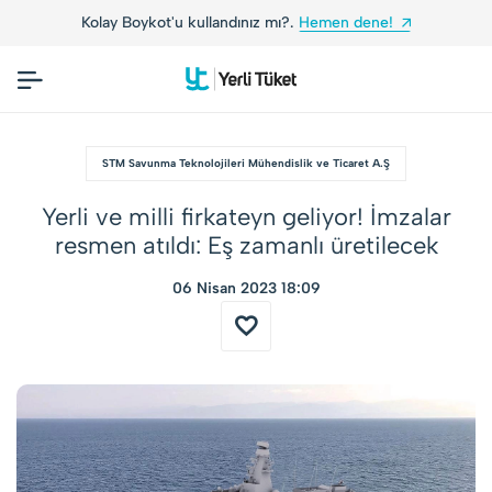
.
Hemen dene!
Yerli Tüketiciler, Yerli Markalarl
STM Savunma Teknolojileri Mühendislik ve Ticaret A.Ş
Yerli ve milli firkateyn geliyor! İmzalar
resmen atıldı: Eş zamanlı üretilecek
06 Nisan 2023 18:09