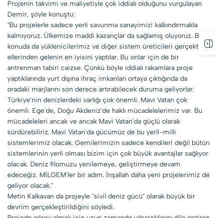
Projenin takvimi ve maliyetiyle çok iddialı olduğunu vurgulayan
Demir, şöyle konuştu:
"Bu projelerle sadece yerli savunma sanayimizi kalkındırmakla
kalmıyoruz. Ülkemize maddi kazançlar da sağlamış oluyoruz. Bu
konuda da yüklenicilerimiz ve diğer sistem üreticileri gerçekten
ellerinden gelenin en iyisini yaptılar. Bu onlar için de bir
antrenman tabiri caizse. Çünkü böyle iddialı rakamlara proje
yaptıklarında yurt dışına ihraç imkanları ortaya çıktığında da
oradaki marjlarını son derece artırabilecek duruma geliyorlar.
Türkiye'nin denizlerdeki varlığı çok önemli. Mavi Vatan çok
önemli. Ege'de, Doğu Akdeniz'de haklı mücadelelerimiz var. Bu
mücadeleleri ancak ve ancak Mavi Vatan'da güçlü olarak
sürdürebiliriz. Mavi Vatan'da gücümüz de bu yerli-milli
sistemlerimiz olacak. Gemilerimizin sadece kendileri değil bütün
sistemlerinin yerli olması bizim için çok büyük avantajlar sağlıyor
olacak. Deniz filomuzu yenilemeye, geliştirmeye devam
edeceğiz. MİLGEM'ler bir adım. İnşallah daha yeni projelerimiz de
geliyor olacak."
Metin Kalkavan da projeyle "sivil deniz gücü" olarak büyük bir
devrim gerçekleştirildiğini söyledi.
Projede görev almak için uzun zamandır uğraştıklarını dile getiren