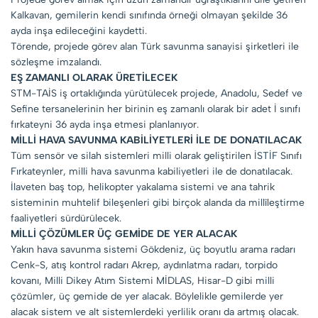
Kalkavan, gemilerin kendi sınıfında örneği olmayan şekilde 36
ayda inşa edileceğini kaydetti.
Törende, projede görev alan Türk savunma sanayisi şirketleri ile
sözleşme imzalandı.
EŞ ZAMANLI OLARAK ÜRETİLECEK
STM-TAİS iş ortaklığında yürütülecek projede, Anadolu, Sedef ve
Sefine tersanelerinin her birinin eş zamanlı olarak bir adet İ sınıfı
fırkateyni 36 ayda inşa etmesi planlanıyor.
MİLLİ HAVA SAVUNMA KABİLİYETLERİ İLE DE DONATILACAK
Tüm sensör ve silah sistemleri milli olarak geliştirilen İSTİF Sınıfı
Fırkateynler, milli hava savunma kabiliyetleri ile de donatılacak.
İlaveten baş top, helikopter yakalama sistemi ve ana tahrik
sisteminin muhtelif bileşenleri gibi birçok alanda da millîleştirme
faaliyetleri sürdürülecek.
MİLLİ ÇÖZÜMLER ÜÇ GEMİDE DE YER ALACAK
Yakın hava savunma sistemi Gökdeniz, üç boyutlu arama radarı
Cenk-S, atış kontrol radarı Akrep, aydınlatma radarı, torpido
kovanı, Milli Dikey Atım Sistemi MİDLAS, Hisar-D gibi milli
çözümler, üç gemide de yer alacak. Böylelikle gemilerde yer
alacak sistem ve alt sistemlerdeki yerlilik oranı da artmış olacak.