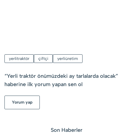
yerlitraktör
çiftçi
yerliüretim
“
Yerli traktör önümüzdeki ay tarlalarda olacak
”
haberine ilk yorum yapan sen ol
Yorum yap
Son Haberler