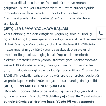
metrekarelik alanda kurulan fabrikada üretim ve montaj
çalışmaları süren yerli traktörlerde tüm üretim süreci eylülde
tamamlanacak. İlk aşamada 100 adet elektrikli traktörün
üretilmesi planlanırken, talebe göre üretim rakamları hızla
artırılacak.
ÇİFTÇİLER SIRAYA YAZILMAYA BAŞLADI
Yerli traktöre şimdiden çiftçilerin yoğun ilgisinin bulunduğu
öğrenilirken, çiftçilerin genel müdürlüğü arayarak banttan inecek
ilk traktörler için ön sipariş yazdırdıkları ifade edildi. Çiftçinin
mazot masrafını çok büyük oranda azaltacak olan elektrikli
traktörler ile çiftçi kazançlı çıkacak. Yapılan denemelerde,
elektrikli traktörler içten yanmalı traktöre göre 1 dekar toprakta
yaklaşık 10 kat daha az enerji harcıyor. Traktörün fiyatının her
çiftçinin ulaşabileceği aralıkta olacağı ifade ediliyor. Öte yandan
TAGEM'in elektrikli bahçe tipi traktör prototipi projesi başlattığı
ve proje kapsamında özgün bir şasinin tasarlandığı da öğrenildi.
ÇİFTÇİLERİN MALİYETİNİ DÜŞÜRECEK
BAŞKAN Erdoğan, daha önce test sürüşünü yaptığı yerli traktör
için düzenlenen törende,
"45 dakika şarj süresi ile 7 saat çalışan
bu traktörümüz seri üretime hazır. Yüzde 95 yakıt tasarrufu