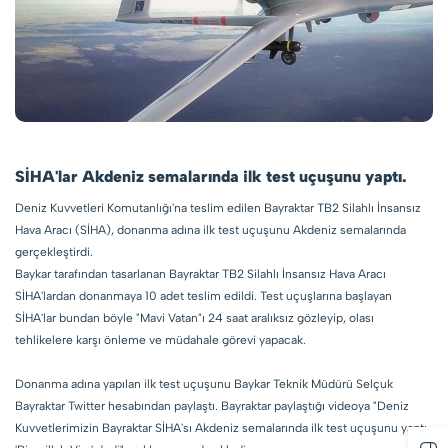
SİHA'lar Akdeniz semalarında ilk test uçuşunu yaptı.
Deniz Kuvvetleri Komutanlığı'na teslim edilen Bayraktar TB2 Silahlı İnsansız
Hava Aracı (SİHA), donanma adına ilk test uçuşunu Akdeniz semalarında
gerçekleştirdi.
Baykar tarafından tasarlanan Bayraktar TB2 Silahlı İnsansız Hava Aracı
SİHA'lardan donanmaya 10 adet teslim edildi. Test uçuşlarına başlayan
SİHA'lar bundan böyle "Mavi Vatan"ı 24 saat aralıksız gözleyip, olası
tehlikelere karşı önleme ve müdahale görevi yapacak.
Donanma adına yapılan ilk test uçuşunu Baykar Teknik Müdürü Selçuk
Bayraktar Twitter hesabından paylaştı. Bayraktar paylaştığı videoya "Deniz
Kuvvetlerimizin Bayraktar SİHA'sı Akdeniz semalarında ilk test uçuşunu yaptı.