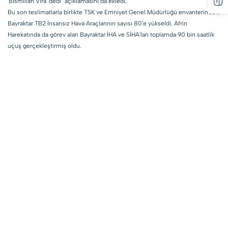
'Bismillah Vira' dedi" açıklamasını da ekledi.
Bu son teslimatlarla birlikte TSK ve Emniyet Genel Müdürlüğü envanterindeki
Bayraktar TB2 İnsansız Hava Araçlarının sayısı 80'e yükseldi. Afrin
Harekatında da görev alan Bayraktar İHA ve SİHA'ları toplamda 90 bin saatlik
uçuş gerçekleştirmiş oldu.