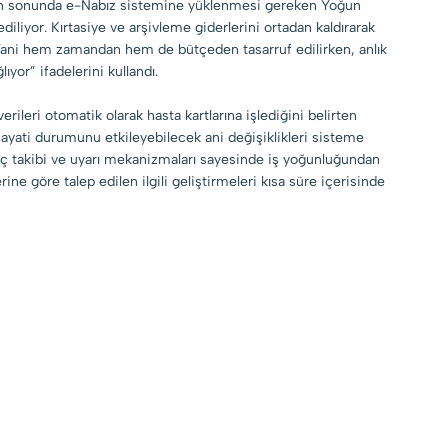
. Gün sonunda e-Nabız sistemine yüklenmesi gereken Yoğun
iyor. Kırtasiye ve arşivleme giderlerini ortadan kaldırarak
r. Yani hem zamandan hem de bütçeden tasarruf edilirken, anlık
ıyor” ifadelerini kullandı.
rileri otomatik olarak hasta kartlarına işlediğini belirten
 hayati durumunu etkileyebilecek ani değişiklikleri sisteme
eç takibi ve uyarı mekanizmaları sayesinde iş yoğunluğundan
ne göre talep edilen ilgili geliştirmeleri kısa süre içerisinde