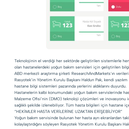
Teknolojinin el verdiği her sektörde geliştirilen sistemlerle he
olan hastanelerdeki yoğun bakım servisleri için geliştirilen bil
ABD merkezli araştırma şirketi ResearchAndMarkets‘ın verilerine
Rasyotek’in Yönetim Kurulu Başkanı Haldun Pak, kendi yazılı
hastane bilgi sistemleri pazarında yerlerini aldıklarını duyurdu.
Hastanelerin kalbi konumundaki yoğun bakım servislerinde hasta k
Malzeme Ofisi’nin (DMO) teknoloji çözümleri ve inovasyonu içe
sağlıklı şekilde izlenebiliyor. Tüm hasta bilgileri için hasta
“HEKİMLER HASTA VERİLERİNE UZAKTAN ERİŞEBİLİYOR”
Yoğun bakım servisinde bulunan her hasta ayrı ekranlardan taki
kolaylaştırdığını söyleyen Rasyotek Yönetim Kurulu Başkanı Ha