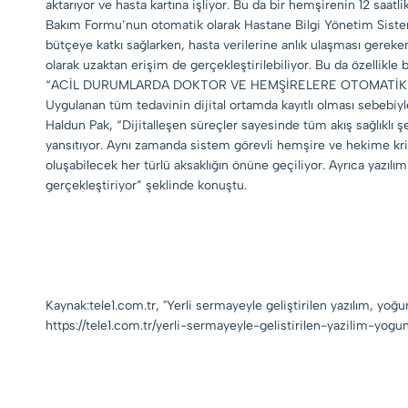
aktarıyor ve hasta kartına işliyor. Bu da bir hemşirenin 12 s
Bakım Formu’nun otomatik olarak Hastane Bilgi Yönetim Sistemi’
bütçeye katkı sağlarken, hasta verilerine anlık ulaşması gerek
olarak uzaktan erişim de gerçekleştirilebiliyor. Bu da özellikle b
“ACİL DURUMLARDA DOKTOR VE HEMŞİRELERE OTOMATİK 
Uygulanan tüm tedavinin dijital ortamda kayıtlı olması sebebiyle,
Haldun Pak, “Dijitalleşen süreçler sayesinde tüm akış sağlıklı 
yansıtıyor. Aynı zamanda sistem görevli hemşire ve hekime kri
oluşabilecek her türlü aksaklığın önüne geçiliyor. Ayrıca yazılı
gerçekleştiriyor” şeklinde konuştu.
Kaynak:tele1.com.tr, "Yerli sermayeyle geliştirilen yazılım, yoğu
https://tele1.com.tr/yerli-sermayeyle-gelistirilen-yazilim-yog