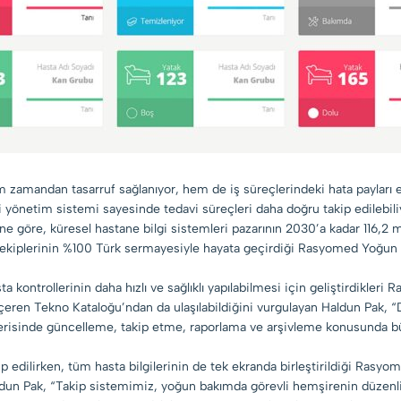
m zamandan tasarruf sağlanıyor, hem de iş süreçlerindeki hata payları en
gi yönetim sistemi sayesinde tedavi süreçleri daha doğru takip edilebili
 göre, küresel hastane bilgi sistemleri pazarının 2030’a kadar 116,2 mi
m ekiplerinin %100 Türk sermayesiyle hayata geçirdiği Rasyomed Yoğu
ontrollerinin daha hızlı ve sağlıklı yapılabilmesi için geliştirdikleri 
ren Tekno Kataloğu’ndan da ulaşılabildiğini vurgulayan Haldun Pak, “D
ne içerisinde güncelleme, takip etme, raporlama ve arşivleme konusunda 
p edilirken, tüm hasta bilgilerinin de tek ekranda birleştirildiği Rasy
ldun Pak, “Takip sistemimiz, yoğun bakımda görevli hemşirenin düzenli