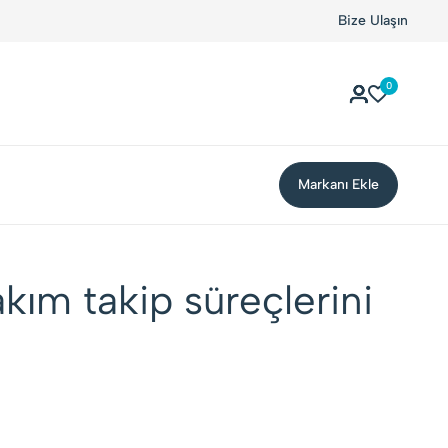
Kolay Boykot'u kullandınız mı?.
Hemen dene!
Bize Ulaşın
0
Markanı Ekle
akım takip süreçlerini