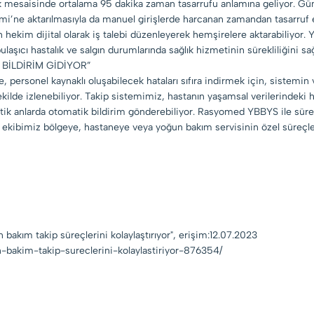
aatlik mesaisinde ortalama 95 dakika zaman tasarrufu anlamına geliyor
ne aktarılmasıyla da manuel girişlerde harcanan zamandan tasarruf edil
en hekim dijital olarak iş talebi düzenleyerek hemşirelere aktarabiliyo
ulaşıcı hastalık ve salgın durumlarında sağlık hizmetinin sürekliliğini sağl
BİLDİRİM GİDİYOR”
 personel kaynaklı oluşabilecek hataları sıfıra indirmek için, sistemin ve
şekilde izlenebiliyor. Takip sistemimiz, hastanın yaşamsal verilerindeki
tik anlarda otomatik bildirim gönderebiliyor. Rasyomed YBBYS ile sür
m ekibimiz bölgeye, hastaneye veya yoğun bakım servisinin özel süreçleri
n bakım takip süreçlerini kolaylaştırıyor", erişim:12.07.2023
un-bakim-takip-sureclerini-kolaylastiriyor-876354/