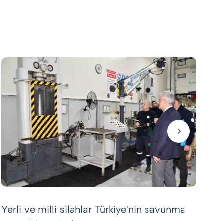
Tü
ek
Yerli ve milli silahlar Türkiye'nin savunma
iş