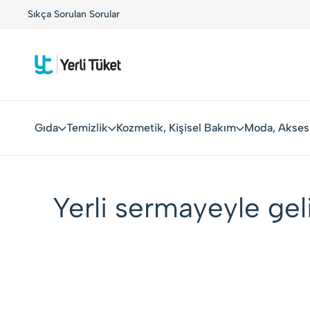
r!
Sıkça Sorulan Sorular
Kolay Boykot'u kullandınız mı?.
Hemen dene!
Gıda
Temizlik
Kozmetik, Kişisel Bakım
Moda, Akses
Yerli sermayeyle geli