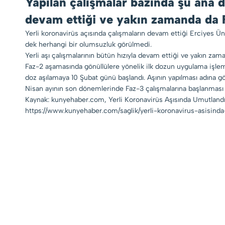
Yapılan çalışmalar bazında şu ana d
devam ettiği ve yakın zamanda da F
Yerli koronavirüs açısında çalışmaların devam ettiği Erciyes Üni
dek herhangi bir olumsuzluk görülmedi.
Yerli aşı çalışmalarının bütün hızıyla devam ettiği ve yakın z
Faz-2 aşamasında gönüllülere yönelik ilk dozun uygulama işlemi s
doz aşılamaya 10 Şubat günü başlandı. Aşının yapılması adına gö
Nisan ayının son dönemlerinde Faz-3 çalışmalarına başlanması 
Kaynak: kunyehaber.com, Yerli Koronavirüs Aşısında Umutlandır
https://www.kunyehaber.com/saglik/yerli-koronavirus-asisin