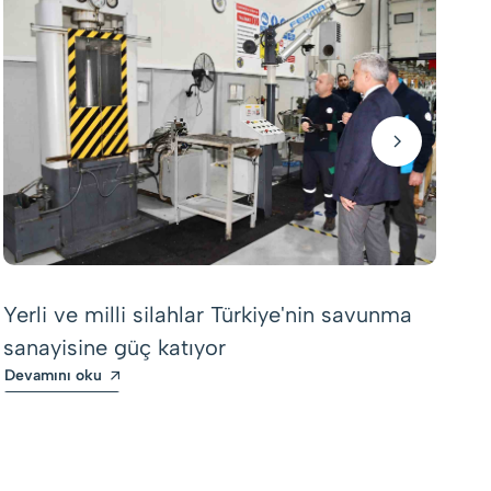
Tü
ek
Yerli ve milli silahlar Türkiye'nin savunma
iş
sanayisine güç katıyor
De
Devamını oku