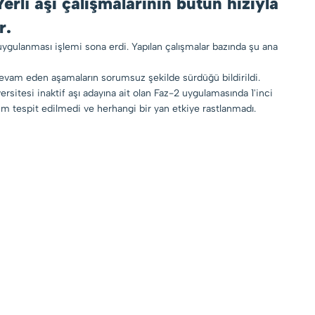
rli aşı çalışmalarının bütün hızıyla
r.
 uygulanması işlemi sona erdi. Yapılan çalışmalar bazında şu ana
 devam eden aşamaların sorumsuz şekilde sürdüğü bildirildi.
rsitesi inaktif aşı adayına ait olan Faz-2 uygulamasında 1'inci
um tespit edilmedi ve herhangi bir yan etkiye rastlanmadı.