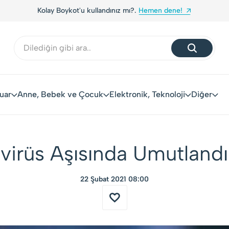
Yerli Tüketiciler, Yerli Markalarla Buluşuyor!
uar
Anne, Bebek ve Çocuk
Elektronik, Teknoloji
Diğer
avirüs Aşısında Umutland
22 Şubat 2021 08:00