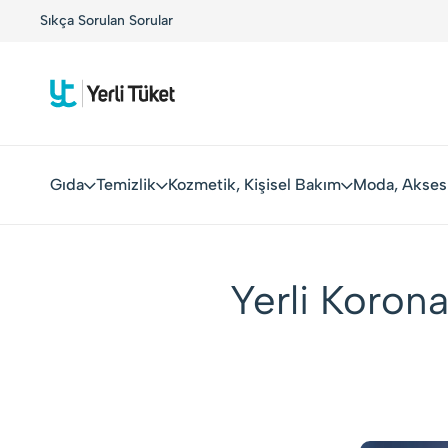
uşuyor!
Sıkça Sorulan Sorular
Kolay Boykot'u kullandınız mı?.
Hemen dene!
Gıda
Temizlik
Kozmetik, Kişisel Bakım
Moda, Akses
Yerli Koron