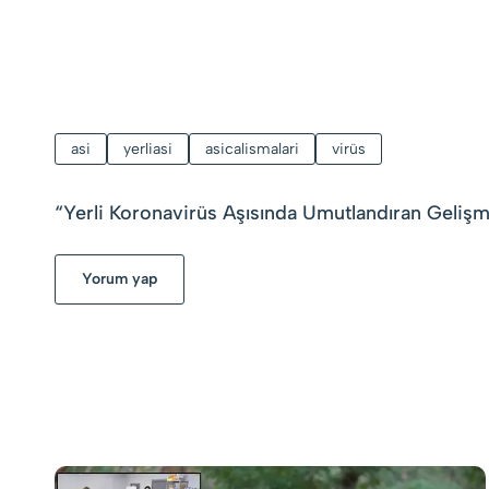
asi
yerliasi
asicalismalari
virüs
“
Yerli Koronavirüs Aşısında Umutlandıran Geliş
Yorum yap