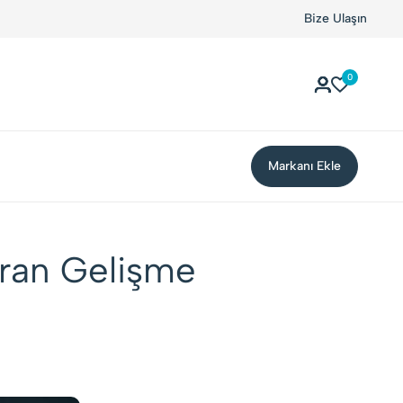
Kolay Boykot'u kullandınız mı?.
Hemen dene!
Bize Ulaşın
0
Markanı Ekle
ıran Gelişme