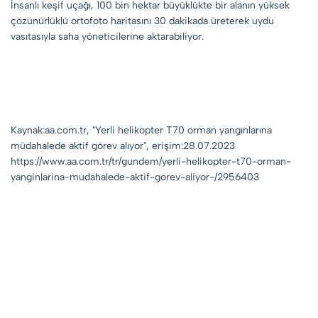
İnsanlı keşif uçağı, 100 bin hektar büyüklükte bir alanın yüksek
çözünürlüklü ortofoto haritasını 30 dakikada üreterek uydu
vasıtasıyla saha yöneticilerine aktarabiliyor.
Kaynak:aa.com.tr, "Yerli helikopter T70 orman yangınlarına
müdahalede aktif görev alıyor", erişim:28.07.2023
https://www.aa.com.tr/tr/gundem/yerli-helikopter-t70-orman-
yanginlarina-mudahalede-aktif-gorev-aliyor-/2956403