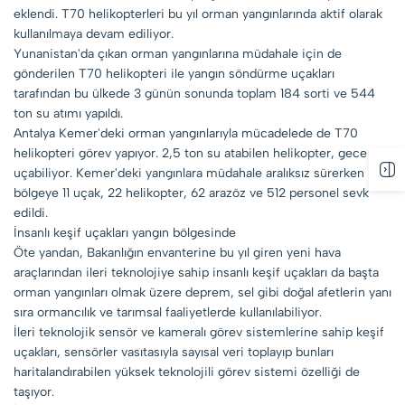
eklendi. T70 helikopterleri bu yıl orman yangınlarında aktif olarak
kullanılmaya devam ediliyor.
Yunanistan'da çıkan orman yangınlarına müdahale için de
gönderilen T70 helikopteri ile yangın söndürme uçakları
tarafından bu ülkede 3 günün sonunda toplam 184 sorti ve 544
ton su atımı yapıldı.
Antalya Kemer'deki orman yangınlarıyla mücadelede de T70
helikopteri görev yapıyor. 2,5 ton su atabilen helikopter, gece de
uçabiliyor. Kemer'deki yangınlara müdahale aralıksız sürerken
bölgeye 11 uçak, 22 helikopter, 62 arazöz ve 512 personel sevk
edildi.
İnsanlı keşif uçakları yangın bölgesinde
Öte yandan, Bakanlığın envanterine bu yıl giren yeni hava
araçlarından ileri teknolojiye sahip insanlı keşif uçakları da başta
orman yangınları olmak üzere deprem, sel gibi doğal afetlerin yanı
sıra ormancılık ve tarımsal faaliyetlerde kullanılabiliyor.
İleri teknolojik sensör ve kameralı görev sistemlerine sahip keşif
uçakları, sensörler vasıtasıyla sayısal veri toplayıp bunları
haritalandırabilen yüksek teknolojili görev sistemi özelliği de
taşıyor.