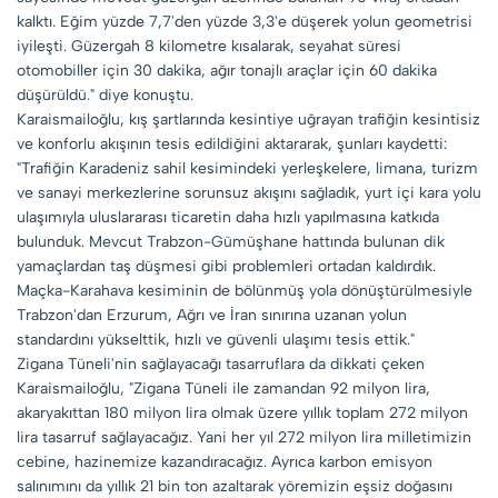
kalktı. Eğim yüzde 7,7'den yüzde 3,3'e düşerek yolun geometrisi
iyileşti. Güzergah 8 kilometre kısalarak, seyahat süresi
otomobiller için 30 dakika, ağır tonajlı araçlar için 60 dakika
düşürüldü." diye konuştu.
Karaismailoğlu, kış şartlarında kesintiye uğrayan trafiğin kesintisiz
ve konforlu akışının tesis edildiğini aktararak, şunları kaydetti:
"Trafiğin Karadeniz sahil kesimindeki yerleşkelere, limana, turizm
ve sanayi merkezlerine sorunsuz akışını sağladık, yurt içi kara yolu
ulaşımıyla uluslararası ticaretin daha hızlı yapılmasına katkıda
bulunduk. Mevcut Trabzon-Gümüşhane hattında bulunan dik
yamaçlardan taş düşmesi gibi problemleri ortadan kaldırdık.
Maçka-Karahava kesiminin de bölünmüş yola dönüştürülmesiyle
Trabzon'dan Erzurum, Ağrı ve İran sınırına uzanan yolun
standardını yükselttik, hızlı ve güvenli ulaşımı tesis ettik."
Zigana Tüneli'nin sağlayacağı tasarruflara da dikkati çeken
Karaismailoğlu, "Zigana Tüneli ile zamandan 92 milyon lira,
akaryakıttan 180 milyon lira olmak üzere yıllık toplam 272 milyon
lira tasarruf sağlayacağız. Yani her yıl 272 milyon lira milletimizin
cebine, hazinemize kazandıracağız. Ayrıca karbon emisyon
salınımını da yıllık 21 bin ton azaltarak yöremizin eşsiz doğasını