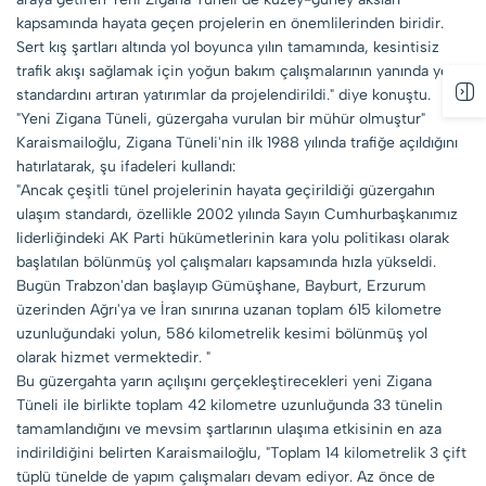
kapsamında hayata geçen projelerin en önemlilerinden biridir.
Sert kış şartları altında yol boyunca yılın tamamında, kesintisiz
trafik akışı sağlamak için yoğun bakım çalışmalarının yanında yolun
standardını artıran yatırımlar da projelendirildi." diye konuştu.
"Yeni Zigana Tüneli, güzergaha vurulan bir mühür olmuştur"
Karaismailoğlu, Zigana Tüneli'nin ilk 1988 yılında trafiğe açıldığını
hatırlatarak, şu ifadeleri kullandı:
"Ancak çeşitli tünel projelerinin hayata geçirildiği güzergahın
ulaşım standardı, özellikle 2002 yılında Sayın Cumhurbaşkanımız
liderliğindeki AK Parti hükümetlerinin kara yolu politikası olarak
başlatılan bölünmüş yol çalışmaları kapsamında hızla yükseldi.
Bugün Trabzon'dan başlayıp Gümüşhane, Bayburt, Erzurum
üzerinden Ağrı'ya ve İran sınırına uzanan toplam 615 kilometre
uzunluğundaki yolun, 586 kilometrelik kesimi bölünmüş yol
olarak hizmet vermektedir. "
Bu güzergahta yarın açılışını gerçekleştirecekleri yeni Zigana
Tüneli ile birlikte toplam 42 kilometre uzunluğunda 33 tünelin
tamamlandığını ve mevsim şartlarının ulaşıma etkisinin en aza
indirildiğini belirten Karaismailoğlu, "Toplam 14 kilometrelik 3 çift
tüplü tünelde de yapım çalışmaları devam ediyor. Az önce de