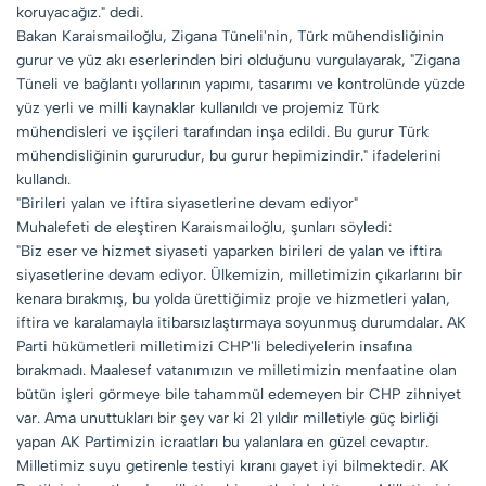
koruyacağız." dedi.
Bakan Karaismailoğlu, Zigana Tüneli'nin, Türk mühendisliğinin
gurur ve yüz akı eserlerinden biri olduğunu vurgulayarak, "Zigana
Tüneli ve bağlantı yollarının yapımı, tasarımı ve kontrolünde yüzde
yüz yerli ve milli kaynaklar kullanıldı ve projemiz Türk
mühendisleri ve işçileri tarafından inşa edildi. Bu gurur Türk
mühendisliğinin gururudur, bu gurur hepimizindir." ifadelerini
kullandı.
"Birileri yalan ve iftira siyasetlerine devam ediyor"
Muhalefeti de eleştiren Karaismailoğlu, şunları söyledi:
"Biz eser ve hizmet siyaseti yaparken birileri de yalan ve iftira
siyasetlerine devam ediyor. Ülkemizin, milletimizin çıkarlarını bir
kenara bırakmış, bu yolda ürettiğimiz proje ve hizmetleri yalan,
iftira ve karalamayla itibarsızlaştırmaya soyunmuş durumdalar. AK
Parti hükümetleri milletimizi CHP'li belediyelerin insafına
bırakmadı. Maalesef vatanımızın ve milletimizin menfaatine olan
bütün işleri görmeye bile tahammül edemeyen bir CHP zihniyet
var. Ama unuttukları bir şey var ki 21 yıldır milletiyle güç birliği
yapan AK Partimizin icraatları bu yalanlara en güzel cevaptır.
Milletimiz suyu getirenle testiyi kıranı gayet iyi bilmektedir. AK