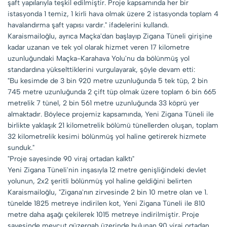
şaft yapılarıyla teşkil edilmiştir. Proje kapsamında her bir
istasyonda 1 temiz, 1 kirli hava olmak üzere 2 istasyonda toplam 4
havalandırma şaft yapısı vardır." ifadelerini kullandı.
Karaismailoğlu, ayrıca Maçka'dan başlayıp Zigana Tüneli girişine
kadar uzanan ve tek yol olarak hizmet veren 17 kilometre
uzunluğundaki Maçka-Karahava Yolu'nu da bölünmüş yol
standardına yükselttiklerini vurgulayarak, şöyle devam etti:
"Bu kesimde de 3 bin 920 metre uzunluğunda 5 tek tüp, 2 bin
745 metre uzunluğunda 2 çift tüp olmak üzere toplam 6 bin 665
metrelik 7 tünel, 2 bin 561 metre uzunluğunda 33 köprü yer
almaktadır. Böylece projemiz kapsamında, Yeni Zigana Tüneli ile
birlikte yaklaşık 21 kilometrelik bölümü tünellerden oluşan, toplam
32 kilometrelik kesimi bölünmüş yol haline getirerek hizmete
sunduk."
"Proje sayesinde 90 viraj ortadan kalktı"
Yeni Zigana Tüneli'nin inşasıyla 12 metre genişliğindeki devlet
yolunun, 2x2 şeritli bölünmüş yol haline geldiğini belirten
Karaismailoğlu, "Zigana'nın zirvesinde 2 bin 10 metre olan ve 1.
tünelde 1825 metreye indirilen kot, Yeni Zigana Tüneli ile 810
metre daha aşağı çekilerek 1015 metreye indirilmiştir. Proje
sayesinde mevcut güzergah üzerinde bulunan 90 viraj ortadan