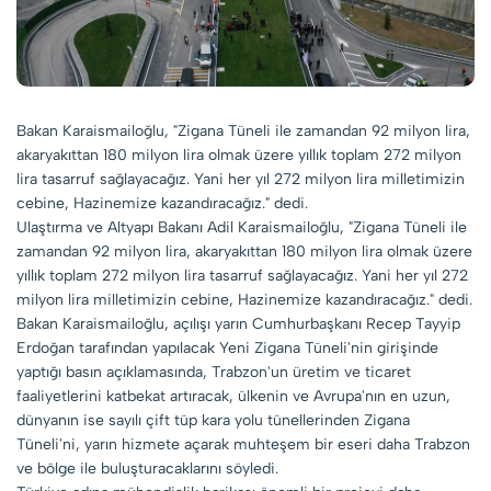
Bakan Karaismailoğlu, "Zigana Tüneli ile zamandan 92 milyon lira,
akaryakıttan 180 milyon lira olmak üzere yıllık toplam 272 milyon
lira tasarruf sağlayacağız. Yani her yıl 272 milyon lira milletimizin
cebine, Hazinemize kazandıracağız." dedi.
Ulaştırma ve Altyapı Bakanı Adil Karaismailoğlu, "Zigana Tüneli ile
zamandan 92 milyon lira, akaryakıttan 180 milyon lira olmak üzere
yıllık toplam 272 milyon lira tasarruf sağlayacağız. Yani her yıl 272
milyon lira milletimizin cebine, Hazinemize kazandıracağız." dedi.
Bakan Karaismailoğlu, açılışı yarın Cumhurbaşkanı Recep Tayyip
Erdoğan tarafından yapılacak Yeni Zigana Tüneli'nin girişinde
yaptığı basın açıklamasında, Trabzon'un üretim ve ticaret
faaliyetlerini katbekat artıracak, ülkenin ve Avrupa'nın en uzun,
dünyanın ise sayılı çift tüp kara yolu tünellerinden Zigana
Tüneli'ni, yarın hizmete açarak muhteşem bir eseri daha Trabzon
ve bölge ile buluşturacaklarını söyledi.