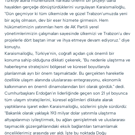
Türkiye adına mühendislik harikası önemli bir projeyi daha
hayalden gerçeğe dönüştürdüklerini vurgulayan Karaismailoğlu,
"Gün geçmiyor ki tüm ülkemizde ve güzel Trabzon'umuzda yeni
bir açılış olmasın, dev bir eser hizmete girmesin. Hem
hükümetimizin yatırımları hem de AK Partili yerel
yönetimlerimizin çalışmaları sayesinde ülkemizi ve Trabzon'u dev
projelerle dört baştan imar ve ihya etmeye devam ediyoruz." diye
konuştu.
Karaismailoğlu, Türkiye'nin, coğrafi açıdan çok önemli bir
konuma sahip olduğuna dikkati çekerek, "Bu nedenle ulaştırma ve
haberleşme stratejisini bölgesel ve küresel boyutlarıyla
planlanmak ayrı bir önem taşımaktadır. Bu gerçekten hareketle
özellikle ulaşım alanında uluslararası entegrasyonu, ekonomik
kalkınmanın en önemli dinamolarından biri olarak gördük." dedi.
Cumhurbaşkanı Erdoğan'ın liderliğinde geçen son 21 yıl boyunca
tüm ulaşım stratejilerini, küresel eğilimleri dikkate alarak
yaptıklarına işaret eden Karaismailoğlu, sözlerini şöyle sürdürdü:
"Bakanlık olarak yaklaşık 193 milyar dolar yatırımla ulaştırma
altyapılarımızı iyileştirmek, bu ağları genişletmek ve uluslararası
taşımacılık güzergahlarındaki eksik bağlantıları tamamlamak
önceliklerimiz arasında yer aldı. İşte bu noktada Doğu