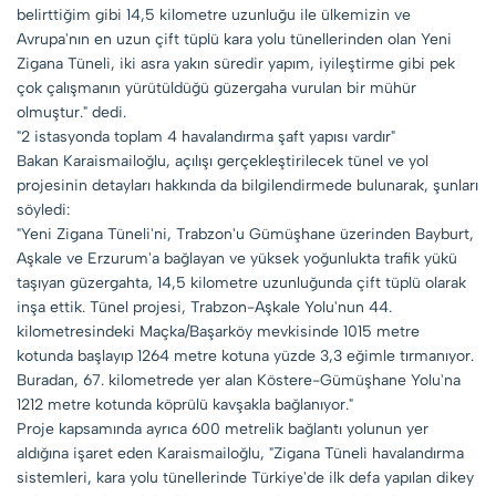
belirttiğim gibi 14,5 kilometre uzunluğu ile ülkemizin ve
Avrupa'nın en uzun çift tüplü kara yolu tünellerinden olan Yeni
Zigana Tüneli, iki asra yakın süredir yapım, iyileştirme gibi pek
çok çalışmanın yürütüldüğü güzergaha vurulan bir mühür
olmuştur." dedi.
"2 istasyonda toplam 4 havalandırma şaft yapısı vardır"
Bakan Karaismailoğlu, açılışı gerçekleştirilecek tünel ve yol
projesinin detayları hakkında da bilgilendirmede bulunarak, şunları
söyledi:
"Yeni Zigana Tüneli'ni, Trabzon'u Gümüşhane üzerinden Bayburt,
Aşkale ve Erzurum'a bağlayan ve yüksek yoğunlukta trafik yükü
taşıyan güzergahta, 14,5 kilometre uzunluğunda çift tüplü olarak
inşa ettik. Tünel projesi, Trabzon-Aşkale Yolu'nun 44.
kilometresindeki Maçka/Başarköy mevkisinde 1015 metre
kotunda başlayıp 1264 metre kotuna yüzde 3,3 eğimle tırmanıyor.
Buradan, 67. kilometrede yer alan Köstere-Gümüşhane Yolu'na
1212 metre kotunda köprülü kavşakla bağlanıyor."
Proje kapsamında ayrıca 600 metrelik bağlantı yolunun yer
aldığına işaret eden Karaismailoğlu, "Zigana Tüneli havalandırma
sistemleri, kara yolu tünellerinde Türkiye'de ilk defa yapılan dikey