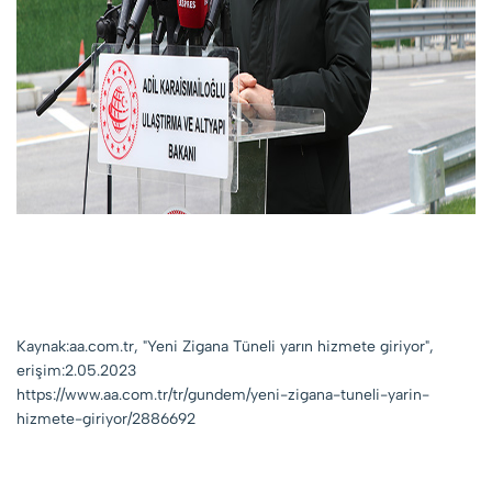
Kaynak:aa.com.tr, "Yeni Zigana Tüneli yarın hizmete giriyor",
erişim:2.05.2023
https://www.aa.com.tr/tr/gundem/yeni-zigana-tuneli-yarin-
hizmete-giriyor/2886692