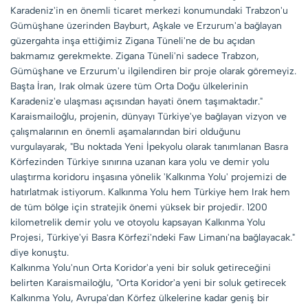
Karadeniz'in en önemli ticaret merkezi konumundaki Trabzon'u
Gümüşhane üzerinden Bayburt, Aşkale ve Erzurum'a bağlayan
güzergahta inşa ettiğimiz Zigana Tüneli'ne de bu açıdan
bakmamız gerekmekte. Zigana Tüneli'ni sadece Trabzon,
Gümüşhane ve Erzurum'u ilgilendiren bir proje olarak göremeyiz.
Başta İran, Irak olmak üzere tüm Orta Doğu ülkelerinin
Karadeniz'e ulaşması açısından hayati önem taşımaktadır."
Karaismailoğlu, projenin, dünyayı Türkiye'ye bağlayan vizyon ve
çalışmalarının en önemli aşamalarından biri olduğunu
vurgulayarak, "Bu noktada Yeni İpekyolu olarak tanımlanan Basra
Körfezinden Türkiye sınırına uzanan kara yolu ve demir yolu
ulaştırma koridoru inşasına yönelik 'Kalkınma Yolu' projemizi de
hatırlatmak istiyorum. Kalkınma Yolu hem Türkiye hem Irak hem
de tüm bölge için stratejik önemi yüksek bir projedir. 1200
kilometrelik demir yolu ve otoyolu kapsayan Kalkınma Yolu
Projesi, Türkiye'yi Basra Körfezi'ndeki Faw Limanı'na bağlayacak."
diye konuştu.
Kalkınma Yolu'nun Orta Koridor'a yeni bir soluk getireceğini
belirten Karaismailoğlu, "Orta Koridor'a yeni bir soluk getirecek
Kalkınma Yolu, Avrupa'dan Körfez ülkelerine kadar geniş bir