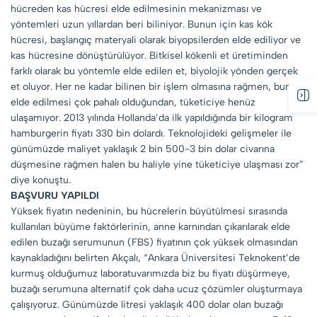
hücreden kas hücresi elde edilmesinin mekanizması ve
yöntemleri uzun yıllardan beri biliniyor. Bunun için kas kök
hücresi, başlangıç materyali olarak biyopsilerden elde ediliyor ve
kas hücresine dönüştürülüyor. Bitkisel kökenli et üretiminden
farklı olarak bu yöntemle elde edilen et, biyolojik yönden gerçek
et oluyor. Her ne kadar bilinen bir işlem olmasına rağmen, bunun
elde edilmesi çok pahalı olduğundan, tüketiciye henüz
ulaşamıyor. 2013 yılında Hollanda’da ilk yapıldığında bir kilogram
hamburgerin fiyatı 330 bin dolardı. Teknolojideki gelişmeler ile
günümüzde maliyet yaklaşık 2 bin 500-3 bin dolar civarına
düşmesine rağmen halen bu haliyle yine tüketiciye ulaşması zor”
diye konuştu.
BAŞVURU YAPILDI
Yüksek fiyatın nedeninin, bu hücrelerin büyütülmesi sırasında
kullanılan büyüme faktörlerinin, anne karnından çıkarılarak elde
edilen buzağı serumunun (FBS) fiyatının çok yüksek olmasından
kaynakladığını belirten Akçalı, “Ankara Üniversitesi Teknokent’de
kurmuş olduğumuz laboratuvarımızda biz bu fiyatı düşürmeye,
buzağı serumuna alternatif çok daha ucuz çözümler oluşturmaya
çalışıyoruz. Günümüzde litresi yaklaşık 400 dolar olan buzağı