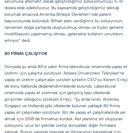
serumuna alternatif olarak geliştirdiğimiz solüsyonumuzu 5-10
dolara elde edebiliyoruz. Bu kapsamda geliştirdiğimiz tekniği
korumak amacıyla Amerika Birleşik Devletleri’nde patent
başvurusunda bulunduk. Biftek adını verdiğimiz bu solüsyonun,
tamamen doğal şartlarda oluşturulmuş olması ve hiçbir genetik
modifikasyon yapılmamış olması, gelecekte kullanım umutlarını
artırıyor” dedi.
80 FİRMA ÇALIŞIYOR
Dünyada şu anda 80’e yakın firma laboratuvar ortamında yapay et
üretimi için çalışma yürütüyor. Ankara Üniversitesi Teknoket’te
yapay et üretim çalışmaları yürüten şirketin CEO’su Kerem Erikçi
de konu hakkında değerlendirmelerde bulundu. Laboratuvar
ortamında yapay et üretmek için gelişmiş bazı ülkelerde
girişimler olduğunu söyleyen Erikçi, “Şu anda İsrail, Amerika,
Singapur ve Hollanda gibi ülkelerde bulunan yaklaşık 80 firma
yapay et çalışmaları yürütüyor. Biz de yapay et çalışmalarında yer
almak için 2018’de firmamızı kurduk. Asıl planımız eti oluşturan
solüsyonu ucuz bir şekilde üretip dünyadaki diğer firmalara
satmak. Bunun yanında istersek et ihtiyacımızı karşılamak için