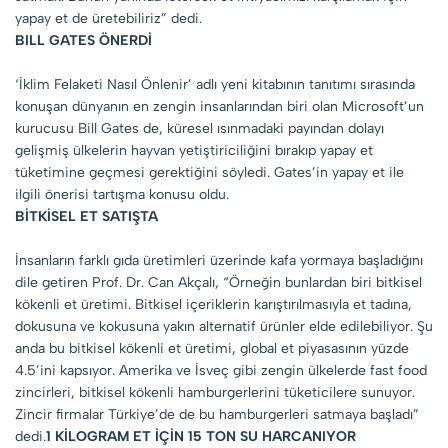
yapay et de üretebiliriz” dedi.
BILL GATES ÖNERDİ
‘İklim Felaketi Nasıl Önlenir’ adlı yeni kitabının tanıtımı sırasında
konuşan dünyanın en zengin insanlarından biri olan Microsoft’un
kurucusu Bill Gates de, küresel ısınmadaki payından dolayı
gelişmiş ülkelerin hayvan yetiştiriciliğini bırakıp yapay et
tüketimine geçmesi gerektiğini söyledi. Gates’in yapay et ile
ilgili önerisi tartışma konusu oldu.
BİTKİSEL ET SATIŞTA
İnsanların farklı gıda üretimleri üzerinde kafa yormaya başladığını
dile getiren Prof. Dr. Can Akçalı, “Örneğin bunlardan biri bitkisel
kökenli et üretimi. Bitkisel içeriklerin karıştırılmasıyla et tadına,
dokusuna ve kokusuna yakın alternatif ürünler elde edilebiliyor. Şu
anda bu bitkisel kökenli et üretimi, global et piyasasının yüzde
4.5’ini kapsıyor. Amerika ve İsveç gibi zengin ülkelerde fast food
zincirleri, bitkisel kökenli hamburgerlerini tüketicilere sunuyor.
Zincir firmalar Türkiye’de de bu hamburgerleri satmaya başladı”
dedi.
1 KİLOGRAM ET İÇİN 15 TON SU HARCANIYOR