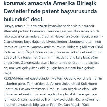
korumak amacıyla Amerika Birleşik
Devletleri’nde patent başvurusunda
bulunduk" dedi.
Dünya, artan nüfus ve azalan kaynaklar nedeniyle bir süredir
alternatif protein kaynakları üzerinde çalışıyor. Bunlardan biri de
laboratuvar ortamında et üretimi. Hayvanları öldürmeden, alınan 1-
2 santimetre büyüklüğünde biyopsilerden laboratuvar ortamında
‘temiz et’ üretimi yapmak artık mümkün. Birleşmiş Milletler (BM)
Gıda ve Tarım Örgütü’nün verileri, hücresel kökenli et üretiminin
2030 yılında toplam et üretiminin yüzde 10’unu karşılayacağını
öngörüyor. Günümüzde bazı ülkeler temiz et üretimine başlasa
da, maliyeti çok yüksek olduğu için henüz ticari hale gelmiş
değil.
REKLAMHürriyet gazetesinden Meltem Özgenç ve İdris Emen'in
haberine göre, Türkiye’den de Ankara Üniversitesi Kök Hücre
Enstitüsü Başkan Yardımcısı Prof. Dr. Can Akçalı ve ekibi, kök
hücreden et üretiminin mali açıdan karşılanabilir hale gelmesi
için yaptığı çalışmalarda belli bir noktaya geldi. Hücre kökenli et
üretimi konusunda bilgi veren Prof. Dr. Can Akçalı, “Kök