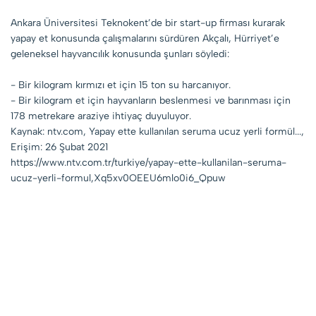
Ankara Üniversitesi Teknokent’de bir start-up firması kurarak
yapay et konusunda çalışmalarını sürdüren Akçalı, Hürriyet’e
geleneksel hayvancılık konusunda şunları söyledi:
- Bir kilogram kırmızı et için 15 ton su harcanıyor.
- Bir kilogram et için hayvanların beslenmesi ve barınması için
178 metrekare araziye ihtiyaç duyuluyor.
Kaynak: ntv.com, Yapay ette kullanılan seruma ucuz yerli formül...,
Erişim: 26 Şubat 2021
https://www.ntv.com.tr/turkiye/yapay-ette-kullanilan-seruma-
ucuz-yerli-formul,Xq5xv0OEEU6mlo0i6_Qpuw