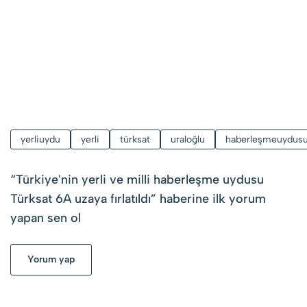
yerliuydu
yerli
türksat
uraloğlu
haberleşmeuydus
“
Türkiye'nin yerli ve milli haberleşme uydusu
Türksat 6A uzaya fırlatıldı
” haberine ilk yorum
yapan sen ol
Yorum yap