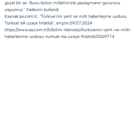
güzel bir an. Bunu bütün milletimizle paylaşmanın gururunu
yaşıyoruz." ifadesini kullandı.
Kaynak:aa.com.tr, "Türkiye'nin yerli ve milli haberleşme uydusu
Türksat 6A uzaya fırlatıldı", erişim:09.07.2024
https://www.aa.com.tr/tr/bilim-teknoloji/turkiyenin-yerli-ve-milli-
haberlesme-uydusu-turksat-6a-uzaya-firlatildi/3269774