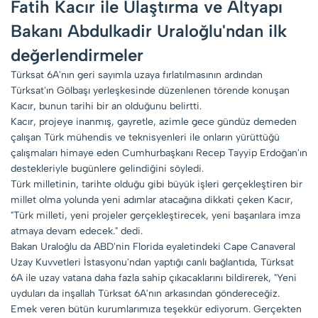
Fatih Kacır ile Ulaştırma ve Altyapı
Bakanı Abdulkadir Uraloğlu'ndan ilk
değerlendirmeler
Türksat 6A'nın geri sayımla uzaya fırlatılmasının ardından
Türksat'ın Gölbaşı yerleşkesinde düzenlenen törende konuşan
Kacır, bunun tarihi bir an olduğunu belirtti.
Kacır, projeye inanmış, gayretle, azimle gece gündüz demeden
çalışan Türk mühendis ve teknisyenleri ile onların yürüttüğü
çalışmaları himaye eden Cumhurbaşkanı Recep Tayyip Erdoğan'ın
destekleriyle bugünlere gelindiğini söyledi.
Türk milletinin, tarihte olduğu gibi büyük işleri gerçekleştiren bir
millet olma yolunda yeni adımlar atacağına dikkati çeken Kacır,
"Türk milleti, yeni projeler gerçekleştirecek, yeni başarılara imza
atmaya devam edecek." dedi.
Bakan Uraloğlu da ABD'nin Florida eyaletindeki Cape Canaveral
Uzay Kuvvetleri İstasyonu'ndan yaptığı canlı bağlantıda, Türksat
6A ile uzay vatana daha fazla sahip çıkacaklarını bildirerek, "Yeni
uyduları da inşallah Türksat 6A'nın arkasından göndereceğiz.
Emek veren bütün kurumlarımıza teşekkür ediyorum. Gerçekten