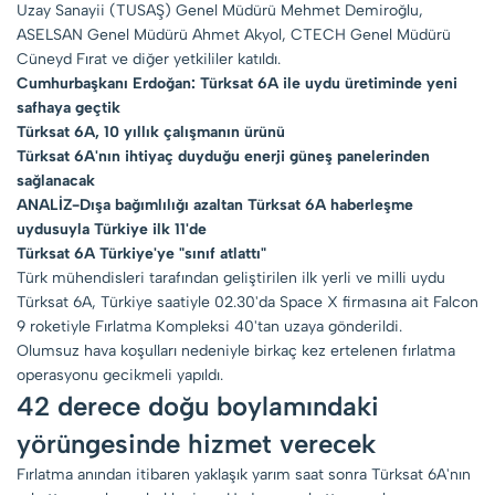
Uzay Sanayii (TUSAŞ) Genel Müdürü Mehmet Demiroğlu,
ASELSAN Genel Müdürü Ahmet Akyol, CTECH Genel Müdürü
Cüneyd Fırat ve diğer yetkililer katıldı.
Cumhurbaşkanı Erdoğan: Türksat 6A ile uydu üretiminde yeni
safhaya geçtik
Türksat 6A, 10 yıllık çalışmanın ürünü
Türksat 6A'nın ihtiyaç duyduğu enerji güneş panelerinden
sağlanacak
ANALİZ-Dışa bağımlılığı azaltan Türksat 6A haberleşme
uydusuyla Türkiye ilk 11'de
Türksat 6A Türkiye'ye "sınıf atlattı"
Türk mühendisleri tarafından geliştirilen ilk yerli ve milli uydu
Türksat 6A, Türkiye saatiyle 02.30'da Space X firmasına ait Falcon
9 roketiyle Fırlatma Kompleksi 40'tan uzaya gönderildi.
Olumsuz hava koşulları nedeniyle birkaç kez ertelenen fırlatma
operasyonu gecikmeli yapıldı.
42 derece doğu boylamındaki
yörüngesinde hizmet verecek
Fırlatma anından itibaren yaklaşık yarım saat sonra Türksat 6A'nın