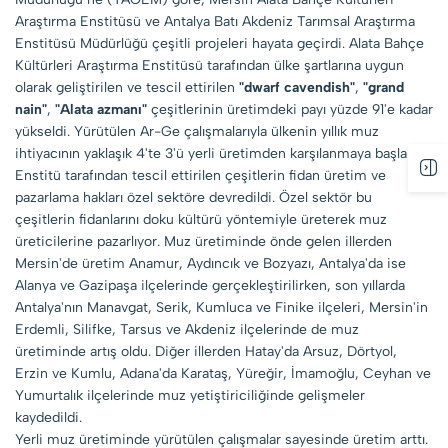
Araştırma Enstitüsü ve Antalya Batı Akdeniz Tarımsal Araştırma
Enstitüsü Müdürlüğü çeşitli projeleri hayata geçirdi. Alata Bahçe
Kültürleri Araştırma Enstitüsü tarafından ülke şartlarına uygun
olarak geliştirilen ve tescil ettirilen
"dwarf cavendish"
,
"grand
nain"
,
"Alata azmanı"
çeşitlerinin üretimdeki payı yüzde 91'e kadar
yükseldi. Yürütülen Ar-Ge çalışmalarıyla ülkenin yıllık muz
ihtiyacının yaklaşık 4'te 3'ü yerli üretimden karşılanmaya başlandı.
Enstitü tarafından tescil ettirilen çeşitlerin fidan üretim ve
pazarlama hakları özel sektöre devredildi. Özel sektör bu
çeşitlerin fidanlarını doku kültürü yöntemiyle üreterek muz
üreticilerine pazarlıyor. Muz üretiminde önde gelen illerden
Mersin'de üretim Anamur, Aydıncık ve Bozyazı, Antalya'da ise
Alanya ve Gazipaşa ilçelerinde gerçekleştirilirken, son yıllarda
Antalya'nın Manavgat, Serik, Kumluca ve Finike ilçeleri, Mersin'in
Erdemli, Silifke, Tarsus ve Akdeniz ilçelerinde de muz
üretiminde artış oldu. Diğer illerden Hatay'da Arsuz, Dörtyol,
Erzin ve Kumlu, Adana'da Karataş, Yüreğir, İmamoğlu, Ceyhan ve
Yumurtalık ilçelerinde muz yetiştiriciliğinde gelişmeler
kaydedildi.
Yerli muz üretiminde yürütülen çalışmalar sayesinde üretim arttı.