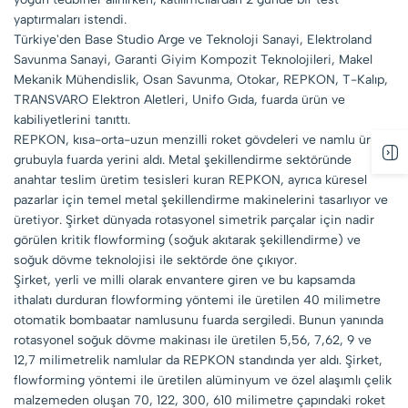
yaptırmaları istendi.
Türkiye'den Base Studio Arge ve Teknoloji Sanayi, Elektroland
Savunma Sanayi, Garanti Giyim Kompozit Teknolojileri, Makel
Mekanik Mühendislik, Osan Savunma, Otokar, REPKON, T-Kalıp,
TRANSVARO Elektron Aletleri, Unifo Gıda, fuarda ürün ve
kabiliyetlerini tanıttı.
REPKON, kısa-orta-uzun menzilli roket gövdeleri ve namlu ürün
grubuyla fuarda yerini aldı. Metal şekillendirme sektöründe
anahtar teslim üretim tesisleri kuran REPKON, ayrıca küresel
pazarlar için temel metal şekillendirme makinelerini tasarlıyor ve
üretiyor. Şirket dünyada rotasyonel simetrik parçalar için nadir
görülen kritik flowforming (soğuk akıtarak şekillendirme) ve
soğuk dövme teknolojisi ile sektörde öne çıkıyor.
Şirket, yerli ve milli olarak envantere giren ve bu kapsamda
ithalatı durduran flowforming yöntemi ile üretilen 40 milimetre
otomatik bombaatar namlusunu fuarda sergiledi. Bunun yanında
rotasyonel soğuk dövme makinası ile üretilen 5,56, 7,62, 9 ve
12,7 milimetrelik namlular da REPKON standında yer aldı. Şirket,
flowforming yöntemi ile üretilen alüminyum ve özel alaşımlı çelik
malzemeden oluşan 70, 122, 300, 610 milimetre çapındaki roket