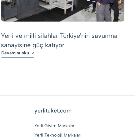
Tü
ek
Yerli ve milli silahlar Türkiye'nin savunma
iş
sanayisine güç katıyor
De
Devamını oku
yerlituket.com
Yerli Giyim Markaları
Yerli Teknoloji Markaları