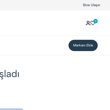
Kolay Boykot'u kullandınız mı?.
Hemen dene!
Bize Ulaşın
0
Markanı Ekle
şladı