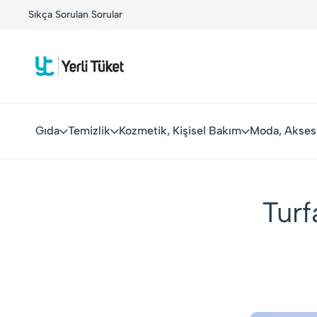
Buluşuyor!
Sıkça Sorulan Sorular
Kolay Boykot'u kullandınız mı?.
Hemen dene
Gıda
Temizlik
Kozmetik, Kişisel Bakım
Moda, Akses
Turf