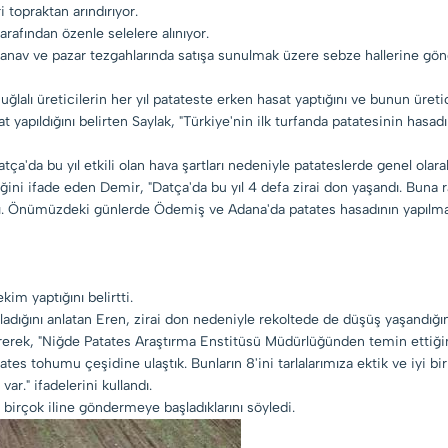
 topraktan arındırıyor.
arafından özenle selelere alınıyor.
anav ve pazar tezgahlarında satışa sunulmak üzere sebze hallerine gönd
lı üreticilerin her yıl patateste erken hasat yaptığını ve bunun üretic
 yapıldığını belirten Saylak, "Türkiye'nin ilk turfanda patatesinin hasa
a'da bu yıl etkili olan hava şartları nedeniyle patateslerde genel olara
ğini ifade eden Demir, "Datça'da bu yıl 4 defa zirai don yaşandı. Buna 
arttı. Önümüzdeki günlerde Ödemiş ve Adana'da patates hasadının yapılmas
im yaptığını belirtti.
adığını anlatan Eren, zirai don nedeniyle rekoltede de düşüş yaşandığını
rek, "Niğde Patates Araştırma Enstitüsü Müdürlüğünden temin ettiğimiz 
tates tohumu çeşidine ulaştık. Bunların 8'ini tarlalarımıza ektik ve iyi b
r." ifadelerini kullandı.
 birçok iline göndermeye başladıklarını söyledi.