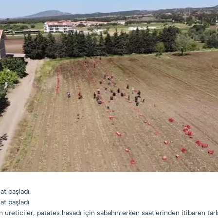
at başladı.
at başladı.
üreticiler, patates hasadı için sabahın erken saatlerinden itibaren tarla