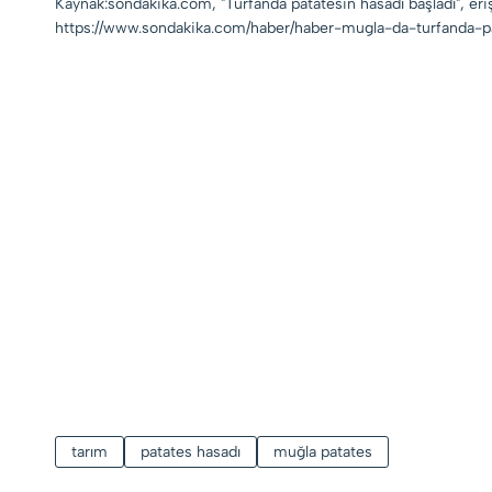
Kaynak:sondakika.com, "Turfanda patatesin hasadı başladı", er
https://www.sondakika.com/haber/haber-mugla-da-turfanda-p
tarım
patates hasadı
muğla patates