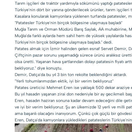
Tarım işçileri de traktör yardımıyla sökümünü yaptığı patatesleri
Türkiye'nin dört bir yanına gönderilecek ürünler, tarım işçileri t
Kasalara konularak kamyonlara yüklenen turfanda patatesler, m
"Patatesler Türkiye'nin birçok bölgesine ulaşmaya başladı"
Muğla Tarım ve Orman Müdürü Barış Saylak, AA muhabirine, Muğla
Muğla'da farklı aylarda hem sahil hem de yüksek yaylalarda hasat
Türkiye'nin birçok bölgesine ulaşmaya başladı." dedi.
Patates almak için İzmir halinden gelen esnaf Servet Demir, Datç
Çiftçinin pazar sorunu yaşamadığı sürece ürünü aralıksız üretti
olsa üretti. Yaşanan hava şartlarından dolayı patatesin fiyatı 
bekliyoruz." diye konuştu.
Demir, Datça'da bu yıl 3 bin ton rekolte beklendiğini aktardı.
"Yerli tohumlarımızdan ektik, iyi bir verim bekliyoruz"
Patates üreticisi Mehmet Eren ise yaklaşık 500 dekar araziye ek
Bu yıl hasadın yaşanan zirai don nedeniyle bir ay gecikmeli başl
Eren, hasadın haziran sonuna kadar devam edeceğini dile getire
ve iyi bir verim bekliyoruz. Şu an ülkemizde 12 yerli ve milli pa
ama başarılı olacağını inanıyorum. Çünkü çok güçlü bir gövdesi va
Eren, Datça'da kamyonlara yükledikleri patateslerin Türkiye'nin