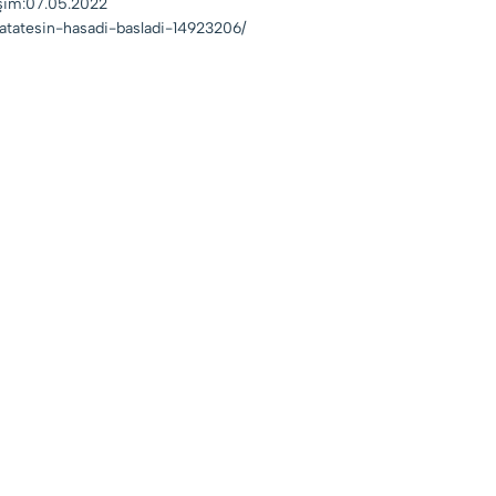
işim:07.05.2022
atatesin-hasadi-basladi-14923206/