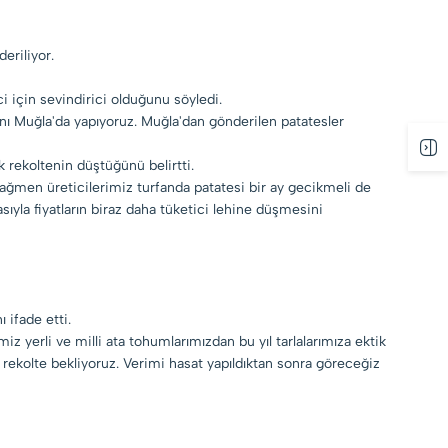
eriliyor.
i için sevindirici olduğunu söyledi.
dını Muğla'da yapıyoruz. Muğla'dan gönderilen patatesler
k rekoltenin düştüğünü belirtti.
rağmen üreticilerimiz turfanda patatesi bir ay gecikmeli de
ıyla fiyatların biraz daha tüketici lehine düşmesini
 ifade etti.
yerli ve milli ata tohumlarımızdan bu yıl tarlalarımıza ektik
ir rekolte bekliyoruz. Verimi hasat yapıldıktan sonra göreceğiz