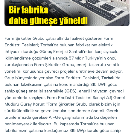
Form Şirketler Grubu çatısı altında faaliyet gösteren Form
Endüstri Tesisleri; Torbalı'da bulunan fabrikasının elektrik
ihtiyacını kurduğu Güneş Enerjisi Santrali'nden karşılayacak.
İklimlendirme çözümleri alanında 57 yıldır Türkiye'nin öncü
kuruluşlarından Form Şirketler Grubu, enerji tasarrufu ve atık
yönetimi konusunda çevreci projeler üretmeye devam ediyor.
Grup bünyesinde yer alan Form Endüstri Tesisleri,
Torbalı
’da
bulunan
fabrika
sının çatısına konumlandırdığı 315 kWh güce
sahip
güneş
enerjisi santraliyle (
GES
), enerji ihtiyacını çevreci
yöntemlerle karşılıyor. Form Endüstri Tesisleri Sanayi A.Ş Genel
Müdürü Güray Korun: "Form Şirketler Grubu olarak bizim için
sürdürülebilirlik ve çevre konuları son derece önemli. Gerek
ürünlerimizde gerekse Ar-Ge çalışmalarımızda bu değerleri
benimseyerek ilerliyoruz. Bu kapsamda Torbalı’da bulunan
fabrikamızın çatısına kurduğumuz 315 kWp kurulu güce sahip