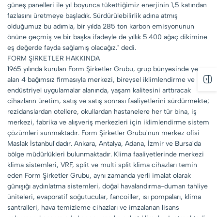
güneş panelleri ile yıl boyunca tükettiğimiz enerjinin 1,5 katından
fazlasını üretmeye başladık. Sürdürülebilirlik adına atmış
olduğumuz bu adımla, bir yılda 285 ton karbon emisyonunun
önüne geçmiş ve bir başka ifadeyle de yıllık 5.400 ağaç dikimine
eş değerde fayda sağlamış olacağız." dedi.
FORM ŞİRKETLER HAKKINDA
1965 yılında kurulan Form Şirketler Grubu, grup bünyesinde yer
alan 4 bağımsız firmasıyla merkezi, bireysel iklimlendirme ve
endüstriyel uygulamalar alanında, yaşam kalitesini arttıracak
cihazların üretim, satış ve satış sonrası faaliyetlerini sürdürmekte;
rezidanslardan otellere, okullardan hastanelere her tür bina, iş
merkezi, fabrika ve alışveriş merkezleri için iklimlendirme sistem
çözümleri sunmaktadır. Form Şirketler Grubu'nun merkez ofisi
Maslak İstanbul'dadır. Ankara, Antalya, Adana, İzmir ve Bursa'da
bölge müdürlükleri bulunmaktadır. Klima faaliyetlerinde merkezi
klima sistemleri, VRF, split ve multi split klima cihazları temin
eden Form Şirketler Grubu, aynı zamanda yerli imalat olarak
günışığı aydınlatma sistemleri, doğal havalandırma-duman tahliye
üniteleri, evaporatif soğutucular, fancoiller, ısı pompaları, klima
santralleri, hava temizleme cihazları ve imzalanan lisans