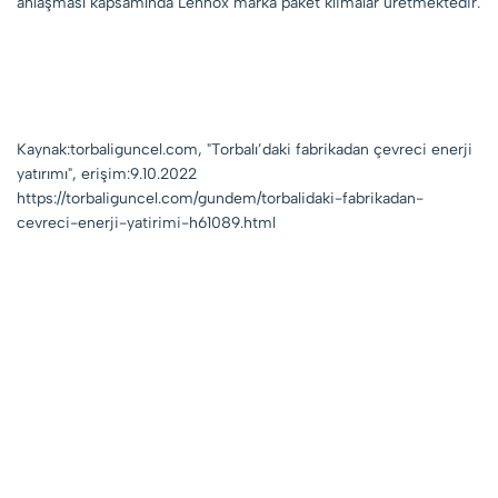
anlaşması kapsamında Lennox marka paket klimalar üretmektedir.
Kaynak:torbaliguncel.com, "Torbalı’daki fabrikadan çevreci enerji
yatırımı", erişim:9.10.2022
https://torbaliguncel.com/gundem/torbalidaki-fabrikadan-
cevreci-enerji-yatirimi-h61089.html