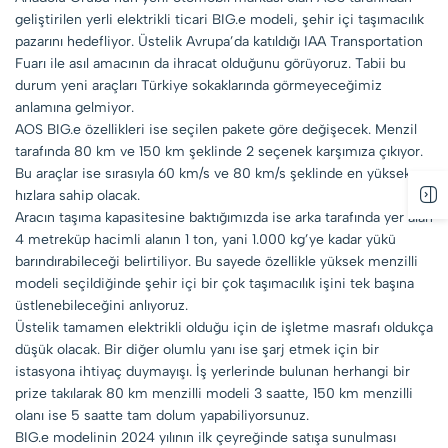
geliştirilen yerli elektrikli ticari BIG.e modeli, şehir içi taşımacılık
pazarını hedefliyor. Üstelik Avrupa’da katıldığı IAA Transportation
Fuarı ile asıl amacının da ihracat olduğunu görüyoruz. Tabii bu
durum yeni araçları Türkiye sokaklarında görmeyeceğimiz
anlamına gelmiyor.
AOS BIG.e özellikleri ise seçilen pakete göre değişecek. Menzil
tarafında 80 km ve 150 km şeklinde 2 seçenek karşımıza çıkıyor.
Bu araçlar ise sırasıyla 60 km/s ve 80 km/s şeklinde en yüksek
hızlara sahip olacak.
Aracın taşıma kapasitesine baktığımızda ise arka tarafında yer alan
4 metreküp hacimli alanın 1 ton, yani 1.000 kg’ye kadar yükü
barındırabileceği belirtiliyor. Bu sayede özellikle yüksek menzilli
modeli seçildiğinde şehir içi bir çok taşımacılık işini tek başına
üstlenebileceğini anlıyoruz.
Üstelik tamamen elektrikli olduğu için de işletme masrafı oldukça
düşük olacak. Bir diğer olumlu yanı ise şarj etmek için bir
istasyona ihtiyaç duymayışı. İş yerlerinde bulunan herhangi bir
prize takılarak 80 km menzilli modeli 3 saatte, 150 km menzilli
olanı ise 5 saatte tam dolum yapabiliyorsunuz.
BIG.e modelinin 2024 yılının ilk çeyreğinde satışa sunulması