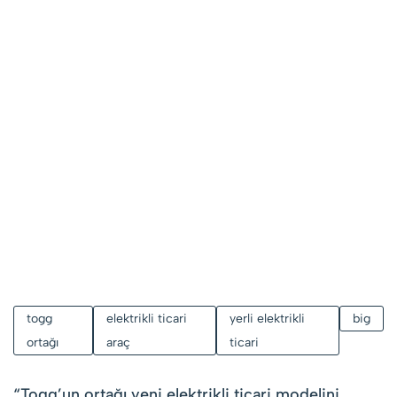
togg
elektrikli ticari
yerli elektrikli
big
ortağı
araç
ticari
“
Togg’un ortağı yeni elektrikli ticari modelini