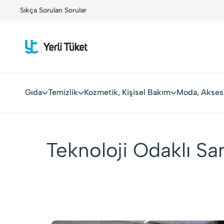
r!
Sıkça Sorulan Sorular
Kolay Boykot'u kullandınız mı?.
Hemen dene!
Gıda
Temizlik
Kozmetik, Kişisel Bakım
Moda, Akses
Teknoloji Odaklı Sa