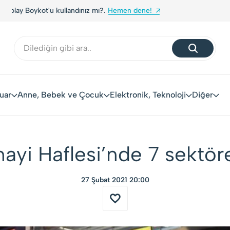
Yerli Tüketiciler, Yerli Markalarla Buluşuyor!
uar
Anne, Bebek ve Çocuk
Elektronik, Teknoloji
Diğer
nayi Haflesi’nde 7 sektör
27 Şubat 2021 20:00