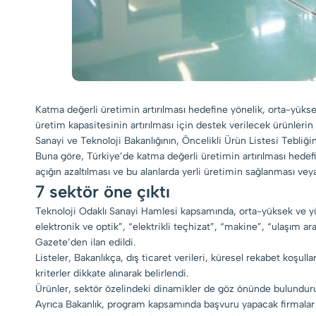
Katma değerli üretimin artırılması hedefine yönelik, orta-yük
üretim kapasitesinin artırılması için destek verilecek ürünlerin 
Sanayi ve Teknoloji Bakanlığının, Öncelikli Ürün Listesi Tebliğ
Buna göre, Türkiye’de katma değerli üretimin artırılması hedefi
açığın azaltılması ve bu alanlarda yerli üretimin sağlanması veya
7 sektör öne çıktı
Teknoloji Odaklı Sanayi Hamlesi kapsamında, orta-yüksek ve yükse
elektronik ve optik”, “elektrikli teçhizat”, “makine”, “ulaşım a
Gazete’den ilan edildi.
Listeler, Bakanlıkça, dış ticaret verileri, küresel rekabet koşulla
kriterler dikkate alınarak belirlendi.
Ürünler, sektör özelindeki dinamikler de göz önünde bulundurular
Ayrıca Bakanlık, program kapsamında başvuru yapacak firmalar aç