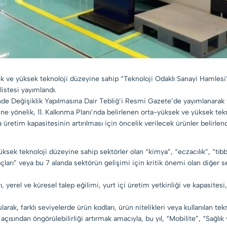
sek ve yüksek teknoloji düzeyine sahip “Teknoloji Odaklı Sanayi Hamles
listesi yayımlandı.
inde Değişiklik Yapılmasına Dair Tebliğ’i Resmi Gazete’de yayımlanarak 
ne yönelik, 11. Kalkınma Planı’nda belirlenen orta-yüksek ve yüksek tekn
 üretim kapasitesinin artırılması için öncelik verilecek ürünler belirlend
k teknoloji düzeyine sahip sektörler olan “kimya”, “eczacılık”, “tıbbi ve
raçları” veya bu 7 alanda sektörün gelişimi için kritik önemi olan diğer 
rı, yerel ve küresel talep eğilimi, yurt içi üretim yetkinliği ve kapasitesi
ak, farklı seviyelerde ürün kodları, ürün nitelikleri veya kullanılan tek
ısından öngörülebilirliği artırmak amacıyla, bu yıl, “Mobilite”, “Sağlı