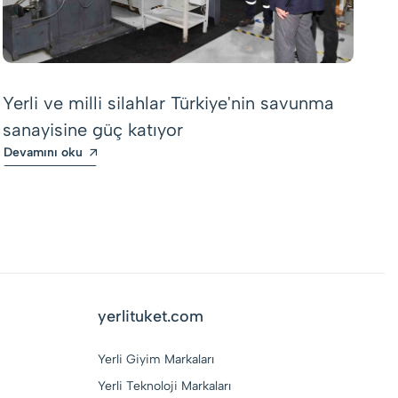
Tü
ek
Yerli ve milli silahlar Türkiye'nin savunma
iş
sanayisine güç katıyor
De
Devamını oku
yerlituket.com
Yerli Giyim Markaları
Yerli Teknoloji Markaları