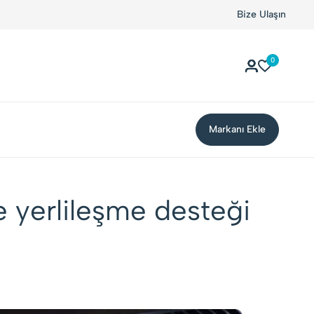
Kolay Boykot'u kullandınız mı?.
Hemen dene!
Bize Ulaşın
0
Markanı Ekle
e yerlileşme desteği