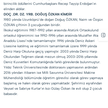
birincilik ödüllerini Cumhurbaşkanı Recep Tayyip Erdoğan’ın
elinden aldılar.
DOÇ .DR. DZ. YRB. DOĞUŞ ÖZKAN KİMDİR
1980 yılında Uzunköprü’de doğan Doğuş ÖZKAN; Naim ve Özgün
ÖZKAN çiftinin 3 çocuğundan biridir.
İlkokul eğitimini 1987-1992 yılları arasında Atatürk Ortaokulunda,
ortaokul öğrenimini ise 1992-1996 yılları arasında Muzaffer Atasay
Anadolu Lisesi’nde tamamlamıştır. 1996 yılında Deniz Askeri
Lisesine katılmış ve eğitimini tamamlamak üzere 1999 yılında
Deniz Harp Okuluna geçiş yapmıştır. 2003 yılında Deniz Harp
Okulundan Teğmen olarak mezun olmuş 2003-2016 yıllarında
Deniz Kuvvetleri Komutanlığında farklı görevlerde bulunmuştur.
Yıldız Teknik Üniversitesinde doktorasını yapmasının ardından
2016 yılından itibaren ise Milli Savunma Üniversitesi Makine
Mühendisliği bölümünde öğretim görevlisi olarak görev yapmaya
başlamış ve halen olarak görev yapmaktadır. Şehrimiz eşrafından
Veysel ve Sabriye Kurtar’ın kızı Gülay Özkan ile evli olup 2 çocuk
babasıdır.