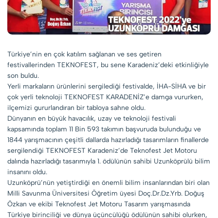
Türkiye’nin en çok katılım sağlanan ve ses getiren
festivallerinden TEKNOFEST, bu sene Karadeniz’deki etkinliğiyle
son buldu.
Yerli markaların ürünlerini sergilediği festivalde, İHA-SİHA ve bir
çok yerli teknoloji TEKNOFEST KARADENİZ’e damga vururken,
ilçemizi gururlandıran bir tabloya sahne oldu.
Dünyanın en büyük havacılık, uzay ve teknoloji festivali
kapsamında toplam 11 Bin 593 takımın başvuruda bulunduğu ve
1844 yarışmacının çeşitli dallarda hazırladığı tasarımların finallerde
sergilendiği TEKNOFEST Karadeniz’de Teknofest Jet Motoru
dalında hazırladığı tasarımıyla 1. ödülünün sahibi Uzunköprülü bilim
insanını oldu.
Uzunköprü’nün yetiştirdiği en önemli bilim insanlarından biri olan
Milli Savunma Üniversitesi Öğretim üyesi Doç.Dr.Dz.Yrb. Doğuş
Özkan ve ekibi Teknofest Jet Motoru Tasarım yarışmasında
Türkiye birinciliği ve dünya üçüncülüğü ödülünün sahibi olurken,