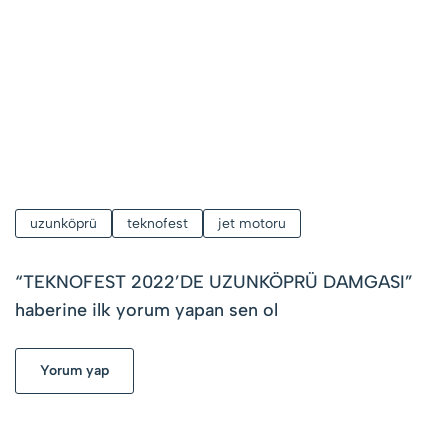
uzunköprü
teknofest
jet motoru
“
TEKNOFEST 2022’DE UZUNKÖPRÜ DAMGASI
”
haberine ilk yorum yapan sen ol
Yorum yap