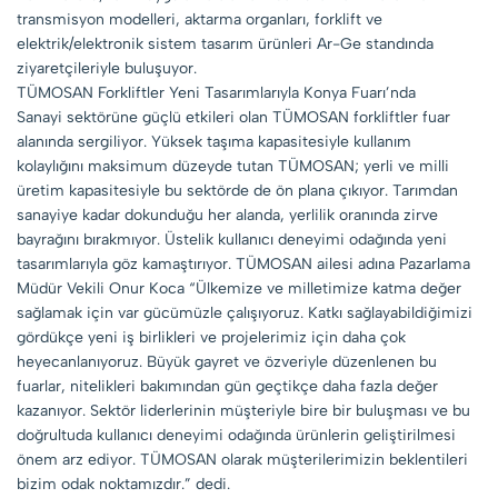
transmisyon modelleri, aktarma organları, forklift ve
elektrik/elektronik sistem tasarım ürünleri Ar-Ge standında
ziyaretçileriyle buluşuyor.
TÜMOSAN Forkliftler Yeni Tasarımlarıyla Konya Fuarı’nda
Sanayi sektörüne güçlü etkileri olan TÜMOSAN forkliftler fuar
alanında sergiliyor. Yüksek taşıma kapasitesiyle kullanım
kolaylığını maksimum düzeyde tutan TÜMOSAN; yerli ve milli
üretim kapasitesiyle bu sektörde de ön plana çıkıyor. Tarımdan
sanayiye kadar dokunduğu her alanda, yerlilik oranında zirve
bayrağını bırakmıyor. Üstelik kullanıcı deneyimi odağında yeni
tasarımlarıyla göz kamaştırıyor. TÜMOSAN ailesi adına Pazarlama
Müdür Vekili Onur Koca “Ülkemize ve milletimize katma değer
sağlamak için var gücümüzle çalışıyoruz. Katkı sağlayabildiğimizi
gördükçe yeni iş birlikleri ve projelerimiz için daha çok
heyecanlanıyoruz. Büyük gayret ve özveriyle düzenlenen bu
fuarlar, nitelikleri bakımından gün geçtikçe daha fazla değer
kazanıyor. Sektör liderlerinin müşteriyle bire bir buluşması ve bu
doğrultuda kullanıcı deneyimi odağında ürünlerin geliştirilmesi
önem arz ediyor. TÜMOSAN olarak müşterilerimizin beklentileri
bizim odak noktamızdır.” dedi.