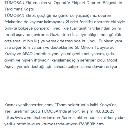
TÜMOSAN Ekipmanları ve Operatör Ekipleri Deprem Bölgesinin
Yardımına Koştu
TÜMOSAN Ekibi, geçtiğimiz günlerde yaşadığımız deprem
felaketine de kayıtsız kalmayarak 21 adet forklifti operatör ekibiyle
birlikte bölgeye gönderdi. İvedilikle fuar tanıtım tırlarından birini
mobil aşevine çevirerek Gaziantep / İslahiye bölgesinde günlük
ortalama üç bin kişiye yemek desteğinde bulundu. Bunların yanı
sıra diğer tüm yardım ve desteklerine 60 Milyon TL ayırarak
Kızılay ve AFAD koordinasyonuyla bölgenin acil yardım, gıda,
giyim ve hijyen ihtiyacını karşılamak için seferber oldu. Mobil
Aşevi, yemek desteği için sahada çalışmalarına devam ediyor.
Kaynak:yenihaberden.com, "Tarım sektörünün kalbi Konya’da;
Yerli üretimin gücü TÜMOSAN’da atıyor", erişim:14.03.2023
https://www.yenihaberden.com/tarim-sektorunun-kalbi-konyada-
yerli-uretimin-gucu-tumosanda-atiyor-1768531h.htm