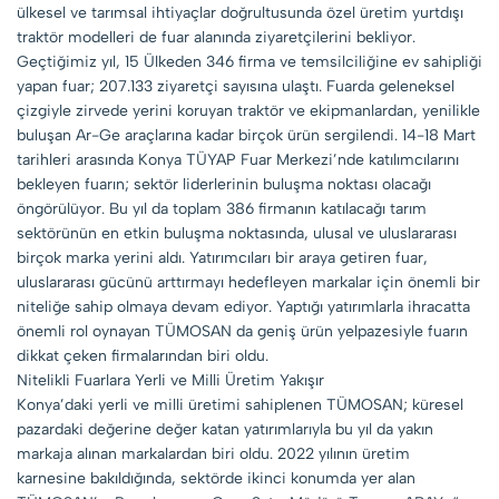
ülkesel ve tarımsal ihtiyaçlar doğrultusunda özel üretim yurtdışı
traktör modelleri de fuar alanında ziyaretçilerini bekliyor.
Geçtiğimiz yıl, 15 Ülkeden 346 firma ve temsilciliğine ev sahipliği
yapan fuar; 207.133 ziyaretçi sayısına ulaştı. Fuarda geleneksel
çizgiyle zirvede yerini koruyan traktör ve ekipmanlardan, yenilikle
buluşan Ar-Ge araçlarına kadar birçok ürün sergilendi. 14-18 Mart
tarihleri arasında Konya TÜYAP Fuar Merkezi’nde katılımcılarını
bekleyen fuarın; sektör liderlerinin buluşma noktası olacağı
öngörülüyor. Bu yıl da toplam 386 firmanın katılacağı tarım
sektörünün en etkin buluşma noktasında, ulusal ve uluslararası
birçok marka yerini aldı. Yatırımcıları bir araya getiren fuar,
uluslararası gücünü arttırmayı hedefleyen markalar için önemli bir
niteliğe sahip olmaya devam ediyor. Yaptığı yatırımlarla ihracatta
önemli rol oynayan TÜMOSAN da geniş ürün yelpazesiyle fuarın
dikkat çeken firmalarından biri oldu.
Nitelikli Fuarlara Yerli ve Milli Üretim Yakışır
Konya’daki yerli ve milli üretimi sahiplenen TÜMOSAN; küresel
pazardaki değerine değer katan yatırımlarıyla bu yıl da yakın
markaja alınan markalardan biri oldu. 2022 yılının üretim
karnesine bakıldığında, sektörde ikinci konumda yer alan