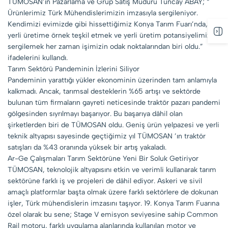
TÜMOSAN’ın Pazarlama ve Grup Satış Müdürü Tuncay ABAY; “
Ürünlerimiz Türk Mühendislerimizin imzasıyla sergileniyor.
Kendimizi evimizde gibi hissettiğimiz Konya Tarım Fuarı’nda,
yerli üretime örnek teşkil etmek ve yerli üretim potansiyelimizi
sergilemek her zaman işimizin odak noktalarından biri oldu.”
ifadelerini kullandı.
Tarım Sektörü Pandeminin İzlerini Siliyor
Pandeminin yarattığı yükler ekonominin üzerinden tam anlamıyla
kalkmadı. Ancak, tarımsal desteklerin %65 artışı ve sektörde
bulunan tüm firmaların gayreti neticesinde traktör pazarı pandemi
gölgesinden sıyrılmayı başarıyor. Bu başarıya dâhil olan
şirketlerden biri de TÜMOSAN oldu. Geniş ürün yelpazesi ve yerli
teknik altyapısı sayesinde geçtiğimiz yıl TÜMOSAN ’ın traktör
satışları da %43 oranında yüksek bir artış yakaladı.
Ar-Ge Çalışmaları Tarım Sektörüne Yeni Bir Soluk Getiriyor
TÜMOSAN, teknolojik altyapısını etkin ve verimli kullanarak tarım
sektörüne farklı iş ve projeleri de dâhil ediyor. Askeri ve sivil
amaçlı platformlar başta olmak üzere farklı sektörlere de dokunan
işler, Türk mühendislerin imzasını taşıyor. 19. Konya Tarım Fuarına
özel olarak bu sene; Stage V emisyon seviyesine sahip Common
Rail motoru, farklı uygulama alanlarında kullanılan motor ve