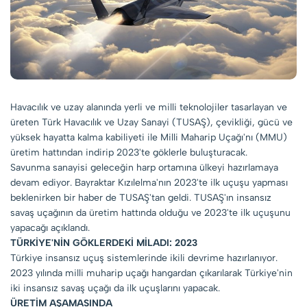
Havacılık ve uzay alanında yerli ve milli teknolojiler tasarlayan ve
üreten Türk Havacılık ve Uzay Sanayi (TUSAŞ), çevikliği, gücü ve
yüksek hayatta kalma kabiliyeti ile Milli Maharip Uçağı'nı (MMU)
üretim hattından indirip 2023'te göklerle buluşturacak.
Savunma sanayisi geleceğin harp ortamına ülkeyi hazırlamaya
devam ediyor. Bayraktar Kızılelma'nın 2023'te ilk uçuşu yapması
beklenirken bir haber de TUSAŞ'tan geldi. TUSAŞ'ın insansız
savaş uçağının da üretim hattında olduğu ve 2023'te ilk uçuşunu
yapacağı açıklandı.
TÜRKİYE'NİN GÖKLERDEKİ MİLADI: 2023
Türkiye insansız uçuş sistemlerinde ikili devrime hazırlanıyor.
2023 yılında milli muharip uçağı hangardan çıkarılarak Türkiye'nin
iki insansız savaş uçağı da ilk uçuşlarını yapacak.
ÜRETİM AŞAMASINDA