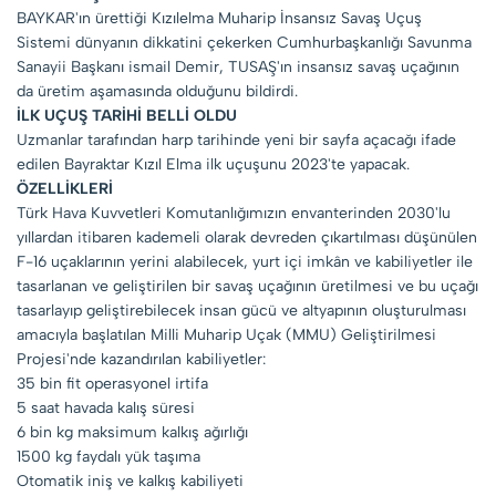
BAYKAR'ın ürettiği Kızılelma Muharip İnsansız Savaş Uçuş
Sistemi dünyanın dikkatini çekerken Cumhurbaşkanlığı Savunma
Sanayii Başkanı ismail Demir, TUSAŞ'ın insansız savaş uçağının
da üretim aşamasında olduğunu bildirdi.
İLK UÇUŞ TARİHİ BELLİ OLDU
Uzmanlar tarafından harp tarihinde yeni bir sayfa açacağı ifade
edilen Bayraktar Kızıl Elma ilk uçuşunu 2023'te yapacak.
ÖZELLİKLERİ
Türk Hava Kuvvetleri Komutanlığımızın envanterinden 2030'lu
yıllardan itibaren kademeli olarak devreden çıkartılması düşünülen
F-16 uçaklarının yerini alabilecek, yurt içi imkân ve kabiliyetler ile
tasarlanan ve geliştirilen bir savaş uçağının üretilmesi ve bu uçağı
tasarlayıp geliştirebilecek insan gücü ve altyapının oluşturulması
amacıyla başlatılan Milli Muharip Uçak (MMU) Geliştirilmesi
Projesi'nde kazandırılan kabiliyetler:
35 bin fit operasyonel irtifa
5 saat havada kalış süresi
6 bin kg maksimum kalkış ağırlığı
1500 kg faydalı yük taşıma
Otomatik iniş ve kalkış kabiliyeti