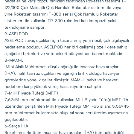
hedeflerine karşı topçu birlikleri tarafından Roketsan tasarımı T-
122/300 Çok Maksatlı Çok Namlulu Roketatar sistemi ile veya
yine Roketsan tasarımı T-300 serisi Çok Namlulu Roketatar
sistemleri ile kullanılır. TR-300 roketleri katı kompozit yakıt
teknolojisine sahiptir.
9-ASELPOD
​​ASELPOD savaş uçakları için tasarlanmış yeni nesil, çok algılayıcılı
hedefleme podudur. ASELPOD her biri gelişmiş özelliklere sahip
aşağıdaki birimleri ve yetenekleri bünyesinde barındırmaktadır.
8-MAM-L
Mini Akıllı Mühimmat, düşük ağırlığı ile insansız hava araçları
(İHA), hafif taarruz uçakları ve ağırlığın kritik olduğu hava-yer
görevlerine yönelik geliştirilmiştir. MAM-L, sabit ve hareketli
hedeflere karşı yüksek vuruş hassasiyetine sahiptir.
7-Milli Piyade Tüfeği (MPT)
7,62×51 mm mühimmat ile kullanılan Milli Piyade Tüfeği MPT-76
üzerinden geliştirilen Milli Piyade Tüfeği MPT-55 silahı, 5,56×45
mm mühimmat kullanmakta olup, yıl sonu seri üretim aşamasına
geçilecektir.
6-Serçe İHA
Roketsan şirketinin insansız hava araçları (İHA) için geliştirdiği