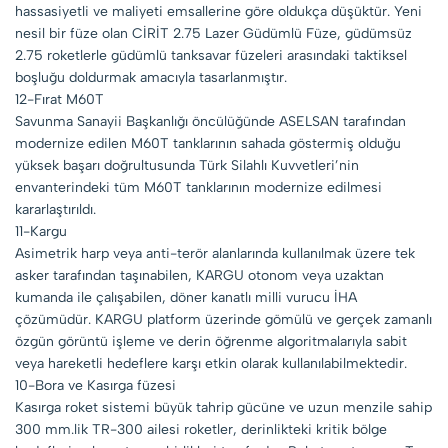
hassasiyetli ve maliyeti emsallerine göre oldukça düşüktür. Yeni
nesil bir füze olan CİRİT 2.75 Lazer Güdümlü Füze, güdümsüz
2.75 roketlerle güdümlü tanksavar füzeleri arasındaki taktiksel
boşluğu doldurmak amacıyla tasarlanmıştır.
12-Fırat M60T
Savunma Sanayii Başkanlığı öncülüğünde ASELSAN tarafından
modernize edilen M60T tanklarının sahada göstermiş olduğu
yüksek başarı doğrultusunda Türk Silahlı Kuvvetleri’nin
envanterindeki tüm M60T tanklarının modernize edilmesi
kararlaştırıldı.
11-Kargu
Asimetrik harp veya anti-terör alanlarında kullanılmak üzere tek
asker tarafından taşınabilen, KARGU otonom veya uzaktan
kumanda ile çalışabilen, döner kanatlı milli vurucu İHA
çözümüdür. KARGU platform üzerinde gömülü ve gerçek zamanlı
özgün görüntü işleme ve derin öğrenme algoritmalarıyla sabit
veya hareketli hedeflere karşı etkin olarak kullanılabilmektedir.
10-Bora ve Kasırga füzesi
Kasırga roket sistemi büyük tahrip gücüne ve uzun menzile sahip
300 mm.lik TR-300 ailesi roketler, derinlikteki kritik bölge