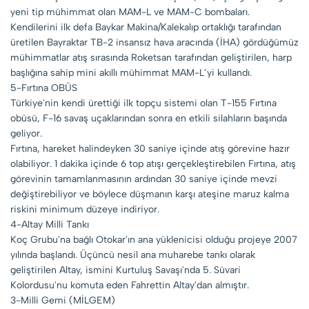
yeni tip mühimmat olan MAM-L ve MAM-C bombaları.
Kendilerini ilk defa Baykar Makina/Kalekalıp ortaklığı tarafından
üretilen Bayraktar TB-2 insansız hava aracında (İHA) gördüğümüz
mühimmatlar atış sırasında Roketsan tarafından geliştirilen, harp
başlığına sahip mini akıllı mühimmat MAM-L’yi kullandı.
5-Fırtına OBÜS
Türkiye'nin kendi ürettiği ilk topçu sistemi olan T-155 Fırtına
obüsü, F-16 savaş uçaklarından sonra en etkili silahların başında
geliyor.
Fırtına, hareket halindeyken 30 saniye içinde atış görevine hazır
olabiliyor. 1 dakika içinde 6 top atışı gerçekleştirebilen Fırtına, atış
görevinin tamamlanmasının ardından 30 saniye içinde mevzi
değiştirebiliyor ve böylece düşmanın karşı ateşine maruz kalma
riskini minimum düzeye indiriyor.
4-Altay Milli Tankı
Koç Grubu'na bağlı Otokar'ın ana yüklenicisi olduğu projeye 2007
yılında başlandı. Üçüncü nesil ana muharebe tankı olarak
geliştirilen Altay, ismini Kurtuluş Savaşı'nda 5. Süvari
Kolordusu'nu komuta eden Fahrettin Altay'dan almıştır.
3-Milli Gemi (MİLGEM)