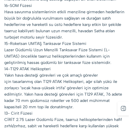
16-SOM Füzesi
Hava savunma sistemlerinin etkili menziline girmeden hedeflerin
büyük bir doğrulukla vurulmasını sağlayan ve durağan satıh
hedeflerine ve hareketli su üstü hedeflere karşı etkin bir şekilde
taarruz kabiliyeti bulunan uzun menzilli, havadan Satha atılan
turbojet motorlu seyir füzesidir.
15-Roketsan UMTAŞ Tanksavar Füze Sistemi
Lazer Güdümlü Uzun Menzilli Tanksavar Füze Sistemi (L-
UMTAS) öncelikle taarruz helikopterlerinden kullanım için
geliştirilmiş hassas güdümlü bir tanksavar füze sistemidir.
14-T129 ATAK Helikopteri
Yakın hava desteği görevleri ve çok amaçlı görevler
için tasarlanmış olan T129 ATAK Helikopteri, ağır silah yükü ile
zorlayıcı "sıcak hava-yüksek irtifa" görevleri için optimize
edilmiştir. Yakın hava desteği görevleri için T129 ATAK, 76 adete
kadar 70 mm güdümsüz roketler ve 500 adet mühimmat
kapasiteli 20 mm top ile donatılmıştır.
13- Cirit Füzesi
CİRİT 2.75 Lazer Güdümlü Füze, taarruz helikopterlerinden hafif
zırhlı/zırhsız, sabit ve hareketli hedeflere karşı kullanılan yüksek