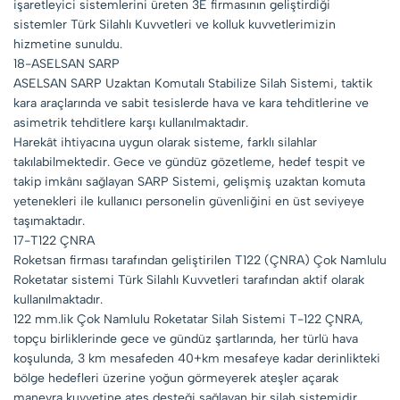
işaretleyici sistemlerini üreten 3E firmasının geliştirdiği
sistemler Türk Silahlı Kuvvetleri ve kolluk kuvvetlerimizin
hizmetine sunuldu.
18-ASELSAN SARP​​​​​​
ASELSAN SARP Uzaktan Komutalı Stabilize Silah Sistemi, taktik
kara araçlarında ve sabit tesislerde hava ve kara tehditlerine ve
asimetrik tehditlere karşı kullanılmaktadır.
Harekât ihtiyacına uygun olarak sisteme, farklı silahlar
takılabilmektedir. Gece ve gündüz gözetleme, hedef tespit ve
takip imkânı sağlayan SARP Sistemi, gelişmiş uzaktan komuta
yetenekleri ile kullanıcı personelin güvenliğini en üst seviyeye
taşımaktadır.
17-T122 ÇNRA
Roketsan firması tarafından geliştirilen T122 (ÇNRA) Çok Namlulu
Roketatar sistemi Türk Silahlı Kuvvetleri tarafından aktif olarak
kullanılmaktadır.
122 mm.lik Çok Namlulu Roketatar Silah Sistemi T-122 ÇNRA,
topçu birliklerinde gece ve gündüz şartlarında, her türlü hava
koşulunda, 3 km mesafeden 40+km mesafeye kadar derinlikteki
bölge hedefleri üzerine yoğun görmeyerek ateşler açarak
manevra kuvvetine ateş desteği sağlayan bir silah sistemidir.