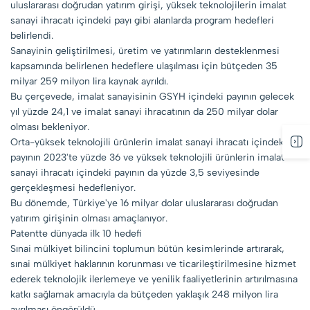
uluslararası doğrudan yatırım girişi, yüksek teknolojilerin imalat
sanayi ihracatı içindeki payı gibi alanlarda program hedefleri
belirlendi.
Sanayinin geliştirilmesi, üretim ve yatırımların desteklenmesi
kapsamında belirlenen hedeflere ulaşılması için bütçeden 35
milyar 259 milyon lira kaynak ayrıldı.
Bu çerçevede, imalat sanayisinin GSYH içindeki payının gelecek
yıl yüzde 24,1 ve imalat sanayi ihracatının da 250 milyar dolar
olması bekleniyor.
Orta-yüksek teknolojili ürünlerin imalat sanayi ihracatı içindeki
payının 2023'te yüzde 36 ve yüksek teknolojili ürünlerin imalat
sanayi ihracatı içindeki payının da yüzde 3,5 seviyesinde
gerçekleşmesi hedefleniyor.
Bu dönemde, Türkiye'ye 16 milyar dolar uluslararası doğrudan
yatırım girişinin olması amaçlanıyor.
Patentte dünyada ilk 10 hedefi
Sınai mülkiyet bilincini toplumun bütün kesimlerinde artırarak,
sınai mülkiyet haklarının korunması ve ticarileştirilmesine hizmet
ederek teknolojik ilerlemeye ve yenilik faaliyetlerinin artırılmasına
katkı sağlamak amacıyla da bütçeden yaklaşık 248 milyon lira
ayrılması öngörüldü.