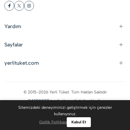
Yardım
Sayfalar
yerlituket.com
© 2015-2026 Yerli Tüket. Tüm Hakları Saklıdır
CAFDSOFT
tarafından geliştirilmektedir.
Sitemizdeki deneyiminizi geliştirmek için çerezler
kullanıyoruz.
0
Gizlilik Politikası
Kabul Et
Kategoriler
Giriş Yap
Favoriler
Ara