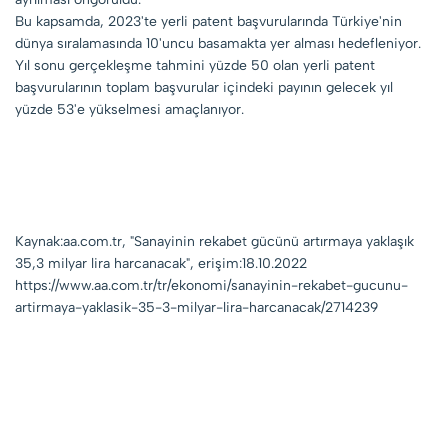
Bu kapsamda, 2023'te yerli patent başvurularında Türkiye'nin
dünya sıralamasında 10'uncu basamakta yer alması hedefleniyor.
Yıl sonu gerçekleşme tahmini yüzde 50 olan yerli patent
başvurularının toplam başvurular içindeki payının gelecek yıl
yüzde 53'e yükselmesi amaçlanıyor.
Kaynak:aa.com.tr, "Sanayinin rekabet gücünü artırmaya yaklaşık
35,3 milyar lira harcanacak", erişim:18.10.2022
https://www.aa.com.tr/tr/ekonomi/sanayinin-rekabet-gucunu-
artirmaya-yaklasik-35-3-milyar-lira-harcanacak/2714239