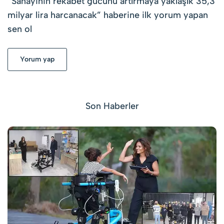
“
Sanayinin rekabet gücünü artırmaya yaklaşık 35,3
milyar lira harcanacak
” haberine ilk yorum yapan
sen ol
Yorum yap
Son Haberler