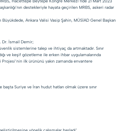
 – MRBS, Hacettepe Beytepe Kongre Merkezi’nde 21 Mart 2023
aşkanlığı’nın destekleriyle hayata geçirilen MRBS, askeri radar
san Büyükdede, Ankara Valisi Vasip Şahin, MÜSİAD Genel Başkan
. Dr. İsmail Demir;
üvenlik sistemlerine talep ve ihtiyaç da artmaktadır. Sınır
ndığı ve keşif gözetleme ile erken ihbar uygulamalarında
i Projesi’nin ilk ürününü yakın zamanda envantere
e başta Suriye ve İran hudut hatları olmak üzere sınır
liştirilmesine yönelik çalışmalar başladı"