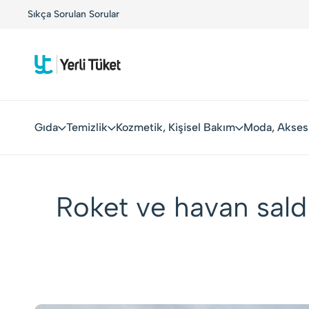
r!
Sıkça Sorulan Sorular
Kolay Boykot'u kullandınız mı?.
Hemen dene!
Gıda
Temizlik
Kozmetik, Kişisel Bakım
Moda, Akses
Roket ve havan saldır