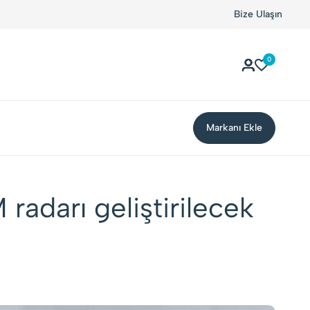
Kolay Boykot'u kullandınız mı?.
Hemen dene!
Bize Ulaşın
0
Markanı Ekle
 radarı geliştirilecek