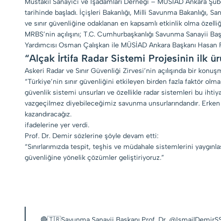
Müstakil Sanayici ve İşadamları Derneği – MÜSİAD Ankara Şub
tarihinde başladı. İçişleri Bakanlığı, Milli Savunma Bakanlığı, 
ve sınır güvenliğine odaklanan en kapsamlı etkinlik olma özelliği
MRBS’nin açılışını; T.C. Cumhurbaşkanlığı Savunma Sanayii Ba
Yardımcısı Osman Çalışkan ile MÜSİAD Ankara Başkanı Hasan F
“Alçak İrtifa Radar Sistemi Projesinin ilk
Askeri Radar ve Sınır Güvenliği Zirvesi’nin açılışında bir kon
“Türkiye’nin sınır güvenliğini etkileyen birden fazla faktör olma
güvenlik sistemi unsurları ve özellikle radar sistemleri bu ihti
vazgeçilmez diyebileceğimiz savunma unsurlarındandır. Erken İ
kazandıracağız.
ifadelerine yer verdi.
Prof. Dr. Demir sözlerine şöyle devam etti:
“Sınırlarımızda tespit, teşhis ve müdahale sistemlerini yaygınla
güvenliğine yönelik çözümler geliştiriyoruz.”
🔴🇹🇷Savunma Sanayii Başkanı Prof. Dr.
@IsmailDemirS