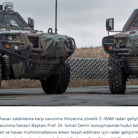
avan saldırılarına karşı savunma ihtiyacına yönelik C-RAM radarı gelişti
avunma Sanayii Başkanı Prof. Dr. İsmail Demir konuşmasında hudut bölg
 ve havan mühimmatlarının erken tespit edilmesi için radar geliştirilm