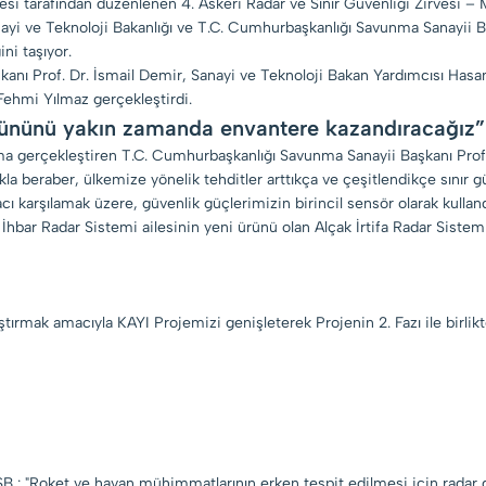
esi tarafından düzenlenen 4. Askeri Radar ve Sınır Güvenliği Zirvesi
Sanayi ve Teknoloji Bakanlığı ve T.C. Cumhurbaşkanlığı Savunma Sanayii B
ni taşıyor.
şkanı Prof. Dr. İsmail Demir, Sanayi ve Teknoloji Bakan Yardımcısı Ha
ehmi Yılmaz gerçekleştirdi.
 ürününü yakın zamanda envantere kazandıracağız”
uşma gerçekleştiren T.C. Cumhurbaşkanlığı Savunma Sanayii Başkanı Prof
kla beraber, ülkemize yönelik tehditler arttıkça ve çeşitlendikçe sınır g
yacı karşılamak üzere, güvenlik güçlerimizin birincil sensör olarak kulla
hbar Radar Sistemi ailesinin yeni ürünü olan Alçak İrtifa Radar Sistem
ştırmak amacıyla KAYI Projemizi genişleterek Projenin 2. Fazı ile birlikt
SB
: "Roket ve havan mühimmatlarının erken tespit edilmesi için radar ge