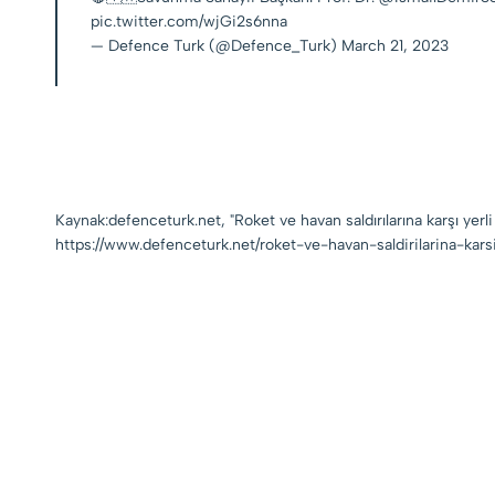
pic.twitter.com/wjGi2s6nna
— Defence Turk (@Defence_Turk)
March 21, 2023
Kaynak:defenceturk.net, "Roket ve havan saldırılarına karşı yerl
https://www.defenceturk.net/roket-ve-havan-saldirilarina-karsi