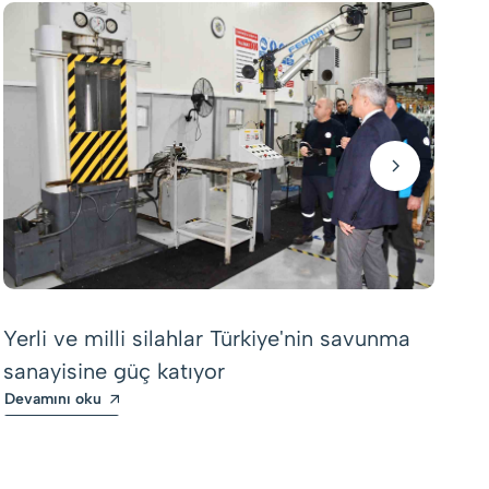
Tü
ek
Yerli ve milli silahlar Türkiye'nin savunma
iş
sanayisine güç katıyor
De
Devamını oku