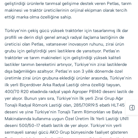
geliştirdiği ürünlerle tarımsal gelişime destek veren Petlas, tarım
makinesi ve traktör üreticilerinin orijinal ekipman olarak tercih
ettiği marka olma özelliğine sahip.
Türkiye’nin çekiş gücü yüksek traktörler için tasarlanmış ilk dar
profilli ve derin dişli genel amaçlı radyal ilaçlama lastiğinin de
üreticisi olan Petlas, vatansever inovasyon ruhunu, zirai ürün
grubu için geliştirdiği yeni lastiklere de yansıtıyor. Petlas'ın
traktörler ve tarım makineleri için geliştirdiği yüksek kaliteli
lastikler tarımın bereketini artırıyor, Türkiye’nin zirai lastiklerde
dışa bağımlılığını azaltıyor. Petlas’ın son 3 yıllık dönemde özel
üretimle zirai ürün grubuna eklediği ürünler arasında, Türkiye’nin
ilk yerli Biçerdöver Arka Radyal Lastiği olma özelliği taşıyan,
400/70 R20 ebadında radyal yapılı Agroper PB140 deseni lastik de
yer alıyor. Bunun yanı sıra, Türkiye’nin İlk yerli Zirai Grup Ağır
Tonajlı Radyal Römork Lastiği olan, 285/70R19.5 ebatlı HLT45
deseni ve yine Türkiye’nin Tonajlı Tarım Römorkları ve Balya
Makinalarında kullanıma uygun Özel Üretim İlk Yerli Lastiği UN11
deseni 500/50-17 ebatlı lastik de yer alıyor. Türkiye’nin yerli
sermayeli sanayi gücü AKO Grup bünyesinde faaliyet gösteren