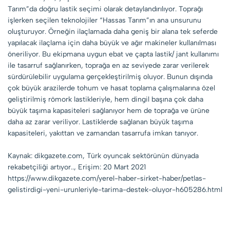
Tarım”da doğru lastik seçimi olarak detaylandırılıyor. Toprağı
işlerken seçilen teknolojiler “Hassas Tarım”ın ana unsurunu
oluşturuyor. Örneğin ilaçlamada daha geniş bir alana tek seferde
yapılacak ilaçlama için daha büyük ve ağır makineler kullanılması
öneriliyor. Bu ekipmana uygun ebat ve çapta lastik/ jant kullanımı
ile tasarruf sağlanırken, toprağa en az seviyede zarar verilerek
sürdürülebilir uygulama gerçekleştirilmiş oluyor. Bunun dışında
çok büyük arazilerde tohum ve hasat toplama çalışmalarına özel
geliştirilmiş römork lastikleriyle, hem dingil başına çok daha
büyük taşıma kapasiteleri sağlanıyor hem de toprağa ve ürüne
daha az zarar veriliyor. Lastiklerde sağlanan büyük taşıma
kapasiteleri, yakıttan ve zamandan tasarrufa imkan tanıyor.
Kaynak: dikgazete.com, Türk oyuncak sektörünün dünyada
rekabetçiliği artıyor.., Erişim: 20 Mart 2021
https://www.dikgazete.com/yerel-haber-sirket-haber/petlas-
gelistirdigi-yeni-urunleriyle-tarima-destek-oluyor-h605286.html