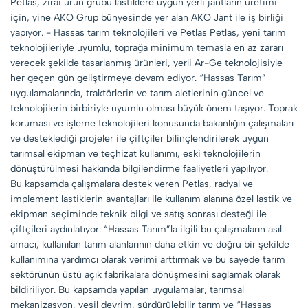
Petlas, zirai ürün grubu lastiklere uygun yerli jantların üretimi
için, yine AKO Grup bünyesinde yer alan AKO Jant ile iş birliği
yapıyor. - Hassas tarım teknolojileri ve Petlas Petlas, yeni tarım
teknolojileriyle uyumlu, toprağa minimum temasla en az zararı
verecek şekilde tasarlanmış ürünleri, yerli Ar-Ge teknolojisiyle
her geçen gün geliştirmeye devam ediyor. “Hassas Tarım”
uygulamalarında, traktörlerin ve tarım aletlerinin güncel ve
teknolojilerin birbiriyle uyumlu olması büyük önem taşıyor. Toprak
koruması ve işleme teknolojileri konusunda bakanlığın çalışmaları
ve desteklediği projeler ile çiftçiler bilinçlendirilerek uygun
tarımsal ekipman ve teçhizat kullanımı, eski teknolojilerin
dönüştürülmesi hakkında bilgilendirme faaliyetleri yapılıyor.
Bu kapsamda çalışmalara destek veren Petlas, radyal ve
implement lastiklerin avantajları ile kullanım alanına özel lastik ve
ekipman seçiminde teknik bilgi ve satış sonrası desteği ile
çiftçileri aydınlatıyor. “Hassas Tarım”la ilgili bu çalışmaların asıl
amacı, kullanılan tarım alanlarının daha etkin ve doğru bir şekilde
kullanımına yardımcı olarak verimi arttırmak ve bu sayede tarım
sektörünün üstü açık fabrikalara dönüşmesini sağlamak olarak
bildiriliyor. Bu kapsamda yapılan uygulamalar, tarımsal
mekanizasyon, yeşil devrim, sürdürülebilir tarım ve “Hassas