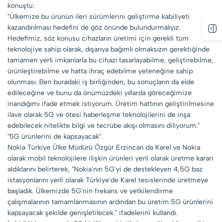
konuştu:
"Ülkemize bu ürünün ileri sürümlerini geliştirme kabiliyeti
kazandırılması hedefini de göz önünde bulundurmalıyız.
Hedefimiz, söz konusu cihazların üretimi için gerekli tüm
teknolojiye sahip olarak, dışarıya bağımlı olmaksızın gerektiğinde
tamamen yerli imkanlarla bu cihazı tasarlayabilme, geliştirebilme,
ürünleştirebilme ve hatta ihraç edebilme yeteneğine sahip
olunması. Ben buradaki iş birliğinden, bu sonuçların da elde
edileceğine ve bunu da önümüzdeki yıllarda göreceğimize
inandığımı ifade etmek istiyorum. Üretim hattının geliştirilmesine
ilave olarak 5G ve ötesi haberleşme teknolojilerini de inşa
edebilecek nitelikte bilgi ve tecrübe akışı olmasını diliyorum."
"5G ürünlerini de kapsayacak"
Nokia Türkiye Ülke Müdürü Özgür Erzincan da Karel ve Nokia
olarak mobil teknolojilere ilişkin ürünleri yerli olarak üretme kararı
aldıklarını belirterek, "Nokia'nın 5G'yi de destekleyen 4,5G baz
istasyonlarını yerli olarak Türkiye'de Karel tesislerinde üretmeye
başladık. Ülkemizde 5G'nin frekans ve yetkilendirme
çalışmalarının tamamlanmasının ardından bu üretim 5G ürünlerini
kapsayacak şekilde genişletilecek." ifadelerini kullandı.