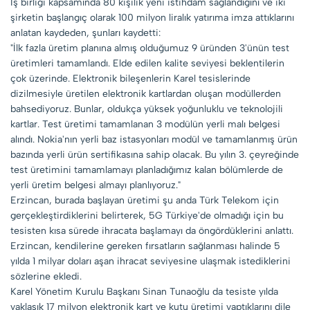
İş birliği kapsamında 80 kişilik yeni istihdam sağlandığını ve iki
şirketin başlangıç olarak 100 milyon liralık yatırıma imza attıklarını
anlatan kaydeden, şunları kaydetti:
"İlk fazla üretim planına almış olduğumuz 9 üründen 3'ünün test
üretimleri tamamlandı. Elde edilen kalite seviyesi beklentilerin
çok üzerinde. Elektronik bileşenlerin Karel tesislerinde
dizilmesiyle üretilen elektronik kartlardan oluşan modüllerden
bahsediyoruz. Bunlar, oldukça yüksek yoğunluklu ve teknolojili
kartlar. Test üretimi tamamlanan 3 modülün yerli malı belgesi
alındı. Nokia'nın yerli baz istasyonları modül ve tamamlanmış ürün
bazında yerli ürün sertifikasına sahip olacak. Bu yılın 3. çeyreğinde
test üretimini tamamlamayı planladığımız kalan bölümlerde de
yerli üretim belgesi almayı planlıyoruz."
Erzincan, burada başlayan üretimi şu anda Türk Telekom için
gerçekleştirdiklerini belirterek, 5G Türkiye'de olmadığı için bu
tesisten kısa sürede ihracata başlamayı da öngördüklerini anlattı.
Erzincan, kendilerine gereken fırsatların sağlanması halinde 5
yılda 1 milyar doları aşan ihracat seviyesine ulaşmak istediklerini
sözlerine ekledi.
Karel Yönetim Kurulu Başkanı Sinan Tunaoğlu da tesiste yılda
yaklaşık 17 milyon elektronik kart ve kutu üretimi yaptıklarını dile