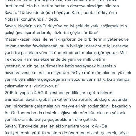
üretilmesi için bir üretim hattının devreye alındığını bildiren
Sayan, "Türkiye'de doğup büyüyen Karel, adeta Türkiye'nin
Nokia'sı konumunda..." dedi.
Sayan, Nokia'nın da Türkiye'ye en iyi şekilde katkı sağlamak için
çalıştığına işaret ederek, sözlerini şöyle sürdürdü:
"Kazan-kazan ilkesi ile her iki şirketin de birbirlerinin yetenek ve
imkanlarından faydalanacağı bu iş birliğini gerek yurt içi gerekse
yurt dışı pazarlara yönelik önemli bir adım olarak görüyoruz. Milli
Teknoloji Hamlesi ekseninde de yerli ve milli üretim
yeteneğimizin geliştirilmesine katkı sağlayacak bu tesisin
hayırlara vesile olmasını diliyorum. 5G'ye mümkün olan en yüksek
yerlilik ve millilikle geçeceğimizin sözünü vermiştik, bu anlamda
çalışmalarımızı yürütüyoruz."
2015'te yapılan 4.5G ihalesinde yerlilik şartı getirdiklerini
anımsatan Sayan, global şirketlerin bu zorunluluk doğrultusunda
yerli şirketlerle çalışmalarının meyvelerinin toplandığını, bakanlığın
Ar-Ge fonundan da destek sağlayarak mümkün olan en yüksek
yerlilik oranı ile 5G'ye geçeceklerini dile getirdi.
Sayan, Türkiye'de üretilen ekipmanlara yönelik Ar-Ge
faaliyetlerinin yürütülmesinin de önemine dikkati çekerek, şöyle