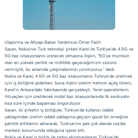
Ulaştırma ve Altyapı Bakan Yardımcısı Ömer Fatih
Sayan, Nokia'nın Türk teknoloji şirketi Karel ile Türkiye'de 4.5G ve
5G baz istasyonlarını üretecek olmasına ilişkin, "5G'ye mümkün
olan en yüksek yerlilik ve millilikle geçeceğimizin sözünü
vermiştik, bu anlamda çalışmalarımızı yürütüyoruz." dedi.
Nokia ve Karel, 4.5G ve 5G baz istasyonlarını Türkiye'de üretmek
için iş birliğine giderken, buna ilişkin üretim hattının açılış töreni,
Karel'in Ankara'daki fabrikasında gerçekleşti. Yerel operatörlerin
ihtiyaçları için üretilecek mobil baz istasyonlarında ilk sevkiyatın
kısa süre içinde başlaması öngörülüyor.
Sayan, iki şirketin iş birliğiyle, Türkiye'de kullanıcı odaklı
yaklaşımdan üretim odaklı yaklaşıma geçişin güzel bir örneğine
şahitlik ettiklerini aktararak, Türkiye'nin pek çok alanda cazibe
merkezi konumunda olduğuna işaret etti.
Nokia ve Karel iş birliği ile radyo ekipmanlarının Türkiye'de