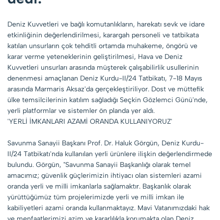
Deniz Kuvvetleri ve bağlı komutanlıkların, harekatı sevk ve idare
etkinliğinin değerlendirilmesi, karargah personeli ve tatbikata
katılan unsurların çok tehditli ortamda muhakeme, öngörü ve
karar verme yeteneklerinin geliştirilmesi, Hava ve Deniz
Kuvvetleri unsurları arasında müşterek çalışabilirlik usullerinin
denenmesi amaçlanan Deniz Kurdu-II/24 Tatbikatı, 7-18 Mayıs
arasında Marmaris Aksaz'da gerçekleştiriliyor. Dost ve müttefik
ülke temsilcilerinin katılım sağladığı Seçkin Gözlemci Günü'nde,
yerli platformlar ve sistemler ön planda yer aldı.
'YERLİ İMKANLARI AZAMİ ORANDA KULLANIYORUZ'
Savunma Sanayii Başkanı Prof. Dr. Haluk Görgün, Deniz Kurdu-
II/24 Tatbikatı'nda kullanılan yerli ürünlere ilişkin değerlendirmede
bulundu. Görgün, "Savunma Sanayii Başkanlığı olarak temel
amacımız; güvenlik güçlerimizin ihtiyacı olan sistemleri azami
oranda yerli ve milli imkanlarla sağlamaktır. Başkanlık olarak
yürüttüğümüz tüm projelerimizde yerli ve milli imkan ile
kabiliyetleri azami oranda kullanmaktayız. Mavi Vatanımızdaki hak
ve menfaatlerimizi azim ve kararlılıkla korumakta olan Deniz