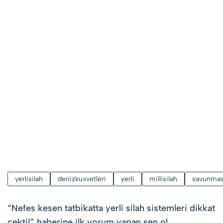
yerlisilah
denizkuvvetleri
yerli
millisilah
savunmas
“
Nefes kesen tatbikatta yerli silah sistemleri dikkat
çekti!
” haberine ilk yorum yapan sen ol