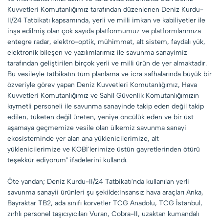
Kuvvetleri Komutanlığımız tarafından düzenlenen Deniz Kurdu-
II/24 Tatbikatı kapsamında, yerli ve milli imkan ve kabiliyetler ile
inşa edilmiş olan çok sayıda platformumuz ve platformlarımıza
entegre radar, elektro-optik, mühimmat, alt sistem, faydalı yük,
elektronik bileşen ve yazılımlarımız ile savunma sanayimiz
tarafından geliştirilen birçok yerli ve milli ürün de yer almaktadır.
Bu vesileyle tatbikatın tüm planlama ve icra safhalarında büyük bir
özveriyle görev yapan Deniz Kuvvetleri Komutanlığımız, Hava
Kuvvetleri Komutanlığımız ve Sahil Güvenlik Komutanlığımızın
kıymetli personeli ile savunma sanayinde takip eden değil takip
edilen, tüketen değil üreten, yeniye öncülük eden ve bir üst
aşamaya geçmemize vesile olan ülkemiz savunma sanayi
ekosisteminde yer alan ana yüklenicilerimize, alt
yüklenicilerimize ve KOBİ'lerimize üstün gayretlerinden ötürü
teşekkür ediyorum" ifadelerini kullandı.
Öte yandan; Deniz Kurdu-II/24 Tatbikatı'nda kullanılan yerli
savunma sanayii ürünleri şu şekilde:İnsansız hava araçları Anka,
Bayraktar TB2, ada sınıfı korvetler TCG Anadolu, TCG İstanbul,
zırhlı personel taşıcıyıcıları Vuran, Cobra-II, uzaktan kumandalı