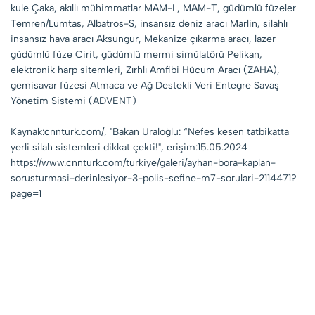
kule Çaka, akıllı mühimmatlar MAM-L, MAM-T, güdümlü füzeler
Temren/Lumtas, Albatros-S, insansız deniz aracı Marlin, silahlı
insansız hava aracı Aksungur, Mekanize çıkarma aracı, lazer
güdümlü füze Cirit, güdümlü mermi simülatörü Pelikan,
elektronik harp sitemleri, Zırhlı Amfibi Hücum Aracı (ZAHA),
gemisavar füzesi Atmaca ve Ağ Destekli Veri Entegre Savaş
Yönetim Sistemi (ADVENT)
Kaynak:cnnturk.com/, "Bakan Uraloğlu: “Nefes kesen tatbikatta
yerli silah sistemleri dikkat çekti!", erişim:15.05.2024
https://www.cnnturk.com/turkiye/galeri/ayhan-bora-kaplan-
sorusturmasi-derinlesiyor-3-polis-sefine-m7-sorulari-2114471?
page=1