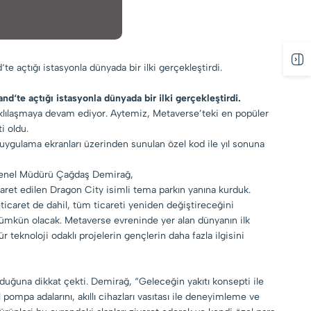
 açtığı istasyonla dünyada bir ilki gerçekleştirdi.
‘te açtığı istasyonla dünyada bir ilki gerçekleştirdi.
arklılaşmaya devam ediyor. Aytemiz, Metaverse’teki en popüler
i oldu.
ygulama ekranları üzerinden sunulan özel kod ile yıl sonuna
z Genel Müdürü Çağdaş Demirağ,
yaret edilen Dragon City isimli tema parkın yanına kurduk.
ticaret de dahil, tüm ticareti yeniden değiştireceğini
ümkün olacak. Metaverse evreninde yer alan dünyanın ilk
teknoloji odaklı projelerin gençlerin daha fazla ilgisini
duğuna dikkat çekti. Demirağ, “Geleceğin yakıtı konsepti ile
ompa adalarını, akıllı cihazları vasıtası ile deneyimleme ve