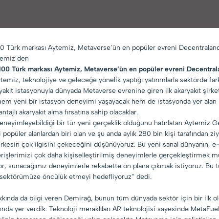
00 Türk markası Aytemiz, Metaverse’ün en popüler evreni Decentraland‘te
ytemiz’den
 100 Türk markası Aytemiz, Metaverse’ün en popüler evreni Decentraland
temiz, teknolojiye ve geleceğe yönelik yaptığı yatırımlarla sektörde f
yakıt istasyonuyla dünyada Metaverse evrenine giren ilk akaryakıt şirket
hem yeni bir istasyon deneyimi yaşayacak hem de istasyonda yer alan u
jlı akaryakıt alma fırsatına sahip olacaklar.
 deneyimleyebildiği bir tür yeni gerçeklik olduğunu hatırlatan Aytemi
popüler alanlardan biri olan ve şu anda aylık 280 bin kişi tarafından zi
erkesin çok ilgisini çekeceğini düşünüyoruz. Bu yeni sanal dünyanın, e-
şlerimizi çok daha kişiselleştirilmiş deneyimlerle gerçekleştirmek m
, sunacağımız deneyimlerle rekabette ön plana çıkmak istiyoruz. Bu tür 
e sektörümüze öncülük etmeyi hedefliyoruz” dedi.
kkında da bilgi veren Demirağ, bunun tüm dünyada sektör için bir ilk ol
da yer verdik. Teknoloji meraklıları AR teknolojisi sayesinde MetaFuel p