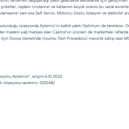
klinin tamamen değişeceği yakın gelecekte Metaverse için geliştirilen ü
ketler, toplam cirolarının ve kârlarının büyük oranını bu sanal evrenle
lamasının yanı sıra Self Servis, Motorcu Dostu İstasyon ve elektrikli a
ulunduğu istasyonda Aytemiz’in katkılı yakıtı Optimum da tanıtılıyor
ider madeni yağ markası olan Castrol’ün ürünleri de marketteki raflarda s
lar İçin Dünya Genelinde Uyumlu Test Prosedürü) menzile sahip olan M
asyonu Aytemiz!", erişim:6.10.2022
it-istasyonu-aytemiz-122548/