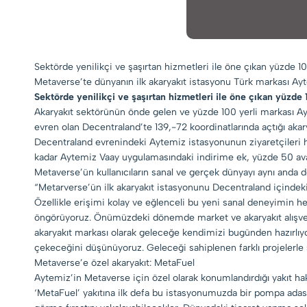
Sektörde yenilikçi ve şaşırtan hizmetleri ile öne çıkan yüzde 1
Metaverse’te dünyanın ilk akaryakıt istasyonu Türk markası A
Sektörde yenilikçi ve şaşırtan hizmetleri ile öne çıkan yüzde
Akaryakıt sektörünün önde gelen ve yüzde 100 yerli markası Ay
evren olan Decentraland’te 139,-72 koordinatlarında açtığı akar
Decentraland evrenindeki Aytemiz istasyonunun ziyaretçileri 
kadar Aytemiz Vaay uygulamasındaki indirime ek, yüzde 50 avanta
Metaverse’ün kullanıcıların sanal ve gerçek dünyayı aynı anda
“Metarverse’ün ilk akaryakıt istasyonunu Decentraland içindeki 
Özellikle erişimi kolay ve eğlenceli bu yeni sanal deneyimin h
öngörüyoruz. Önümüzdeki dönemde market ve akaryakıt alışveri
akaryakıt markası olarak geleceğe kendimizi bugünden hazırlıyor
çekeceğini düşünüyoruz. Geleceği sahiplenen farklı projelerl
Metaverse’e özel akaryakıt: MetaFuel
Aytemiz’in Metaverse için özel olarak konumlandırdığı yakıt ha
‘MetaFuel’ yakıtına ilk defa bu istasyonumuzda bir pompa adasın