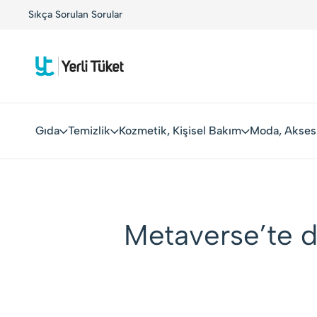
rla Buluşuyor!
Sıkça Sorulan Sorular
Kolay Boykot'u kullandınız mı?.
Hemen d
Gıda
Temizlik
Kozmetik, Kişisel Bakım
Moda, Akses
Metaverse’te d