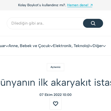
ene!
Yerli Tüketiciler, Yerli Markalarla Buluşuyor!
uar
Anne, Bebek ve Çocuk
Elektronik, Teknoloji
Diğer
Aytemiz
ünyanın ilk akaryakıt ist
07 Ekim 2022 10:00