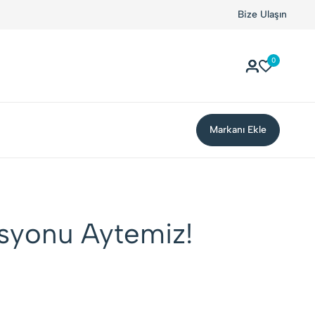
Kolay Boykot'u kullandınız mı?.
Hemen dene!
Bize Ulaşın
0
Markanı Ekle
asyonu Aytemiz!