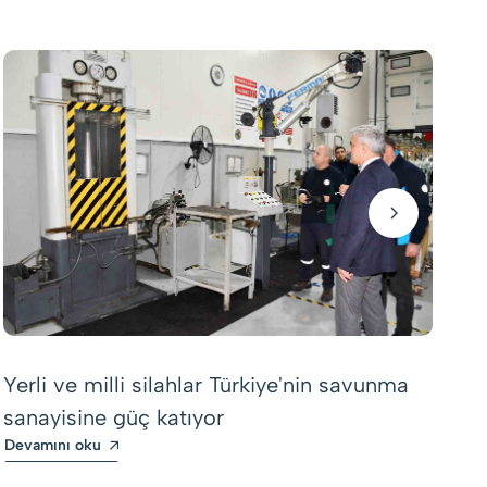
Tü
ek
Yerli ve milli silahlar Türkiye'nin savunma
iş
sanayisine güç katıyor
De
Devamını oku