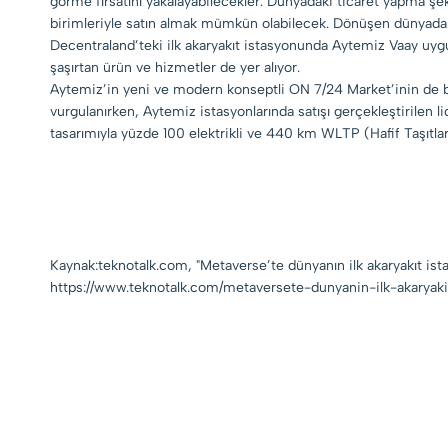
görme fırsatını yakalayabilecekler. Dünyadaki ticaret yapma şe
birimleriyle satın almak mümkün olabilecek. Dönüşen dünyada şir
Decentraland’teki ilk akaryakıt istasyonunda Aytemiz Vaay uygu
şaşırtan ürün ve hizmetler de yer alıyor.
Aytemiz’in yeni ve modern konseptli ON 7/24 Market’inin de b
vurgulanırken, Aytemiz istasyonlarında satışı gerçekleştirilen l
tasarımıyla yüzde 100 elektrikli ve 440 km WLTP (Hafif Taşıt
Kaynak:teknotalk.com, "Metaverse’te dünyanın ilk akaryakıt ist
https://www.teknotalk.com/metaversete-dunyanin-ilk-akaryak