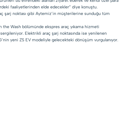
rünleri bu evrendeki alanları ziyaret ederek ve kendi özel para
rdeki faaliyetlerinden elde edecekler” diye konuştu.
raç şarj noktası gibi Aytemiz’in müşterilerine sunduğu tüm
. On the Wash bölümünde ekspres araç yıkama hizmeti
ergileniyor. Elektrikli araç şarj noktasında ise yenilenen
G’nin yeni ZS EV modeliyle gelecekteki dönüşüm vurgulanıyor.