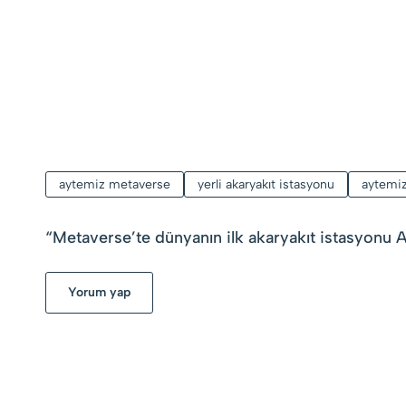
aytemiz metaverse
yerli akaryakıt istasyonu
aytemi
“
Metaverse’te dünyanın ilk akaryakıt istasyonu 
Yorum yap